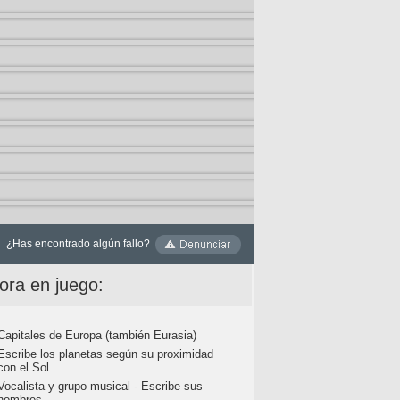
¿Has encontrado algún fallo?
ora en juego:
Capitales de Europa (también Eurasia)
Escribe los planetas según su proximidad
con el Sol
Vocalista y grupo musical - Escribe sus
nombres