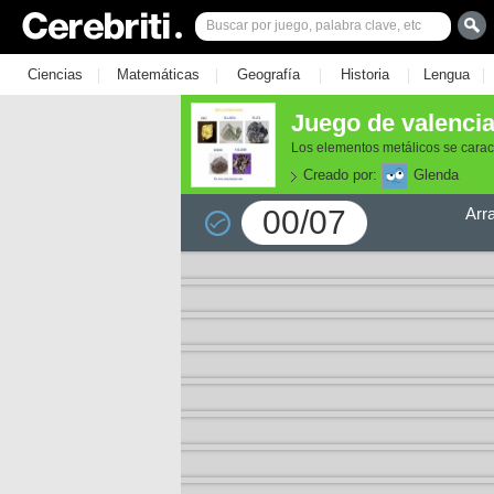
|
|
|
|
|
Ciencias
Matemáticas
Geografía
Historia
Lengua
Juego de valencia
Los elementos metálicos se caract
Creado por:
Glenda
00/07
Arr