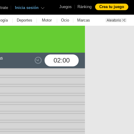
|
Juegos
Ránking
Crea tu juego
|
trate
Inicia sesión
|
|
|
|
logía
Deportes
Motor
Ocio
Marcas
as
02:00