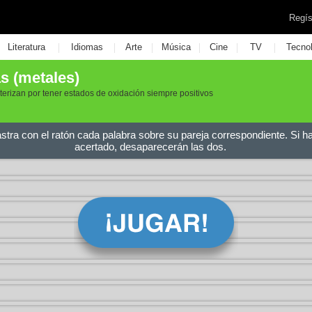
Regís
|
|
|
|
|
|
Literatura
Idiomas
Arte
Música
Cine
TV
Tecno
s (metales)
erizan por tener estados de oxidación siempre positivos
astra con el ratón cada palabra sobre su pareja correspondiente. Si h
acertado, desaparecerán las dos.