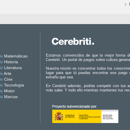
Estamos convencidos de que la mejor forma d
de
Matemáticas
Cerebriti. Un portal de juegos sobre cultura genera
de
Historia
de
Literatura
Nuestra misión es concentrar todos los conocimi
lugar para que tú puedas encontrar ese juego 
de
Arte
extraño que sea.
de
Cine
de
Tecnología
En Cerebriti además, podrás competir con tus a
más sabe. Y todo ello mientras mantienes tus ne
de
Motor
de
Marcas