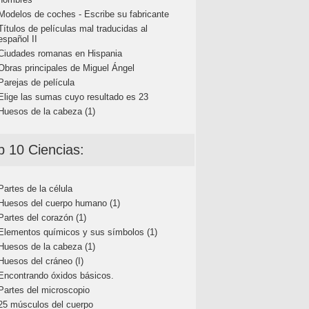
Modelos de coches - Escribe su fabricante
Títulos de películas mal traducidas al
español II
Ciudades romanas en Hispania
Obras principales de Miguel Ángel
Parejas de película
Elige las sumas cuyo resultado es 23
Huesos de la cabeza (1)
p 10 Ciencias:
Partes de la célula
Huesos del cuerpo humano (1)
Partes del corazón (1)
Elementos químicos y sus símbolos (1)
Huesos de la cabeza (1)
Huesos del cráneo (I)
Encontrando óxidos básicos.
Partes del microscopio
25 músculos del cuerpo