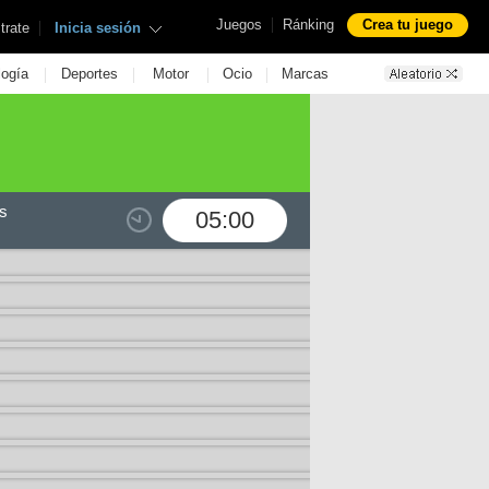
|
Juegos
Ránking
Crea tu juego
|
trate
Inicia sesión
|
|
|
|
logía
Deportes
Motor
Ocio
Marcas
s
05:00