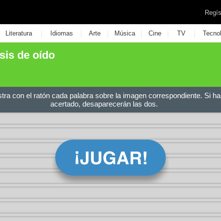
Regís
|
|
|
|
|
|
Literatura
Idiomas
Arte
Música
Cine
TV
Tecno
sis de oído
stra con el ratón cada palabra sobre la imagen correspondiente. Si ha
acertado, desaparecerán las dos.