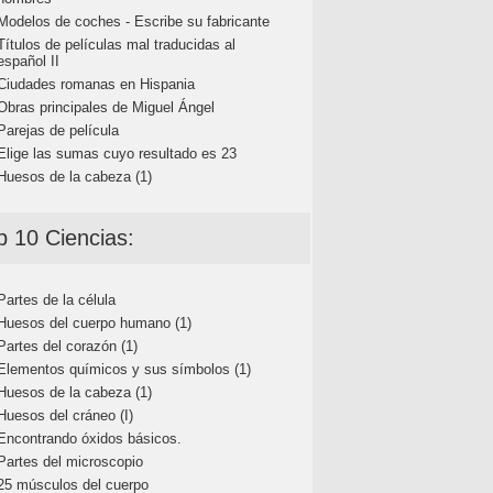
Modelos de coches - Escribe su fabricante
Títulos de películas mal traducidas al
español II
Ciudades romanas en Hispania
Obras principales de Miguel Ángel
Parejas de película
Elige las sumas cuyo resultado es 23
Huesos de la cabeza (1)
p 10 Ciencias:
Partes de la célula
Huesos del cuerpo humano (1)
Partes del corazón (1)
Elementos químicos y sus símbolos (1)
Huesos de la cabeza (1)
Huesos del cráneo (I)
Encontrando óxidos básicos.
Partes del microscopio
25 músculos del cuerpo