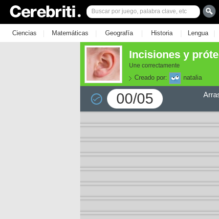
|
|
|
|
|
Ciencias
Matemáticas
Geografía
Historia
Lengua
Incisiones y próte
Une correctamente
Creado por:
natalia
00/05
Arra