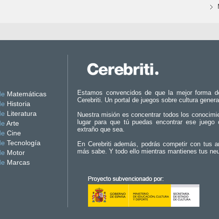
Estamos convencidos de que la mejor forma d
de
Matemáticas
Cerebriti. Un portal de juegos sobre cultura genera
de
Historia
de
Literatura
Nuestra misión es concentrar todos los conocimi
lugar para que tú puedas encontrar ese juego 
de
Arte
extraño que sea.
de
Cine
de
Tecnología
En Cerebriti además, podrás competir con tus a
más sabe. Y todo ello mientras mantienes tus ne
de
Motor
de
Marcas