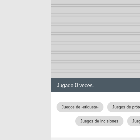
0
Jugado
veces.
gia
Juegos de -etiqueta-
Juegos de prót
Juegos de incisiones
Jueg
!!