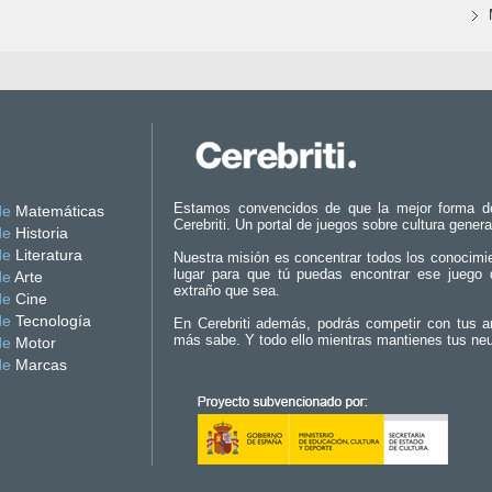
Estamos convencidos de que la mejor forma d
de
Matemáticas
Cerebriti. Un portal de juegos sobre cultura genera
de
Historia
de
Literatura
Nuestra misión es concentrar todos los conocimi
lugar para que tú puedas encontrar ese juego 
de
Arte
extraño que sea.
de
Cine
de
Tecnología
En Cerebriti además, podrás competir con tus a
más sabe. Y todo ello mientras mantienes tus ne
de
Motor
de
Marcas