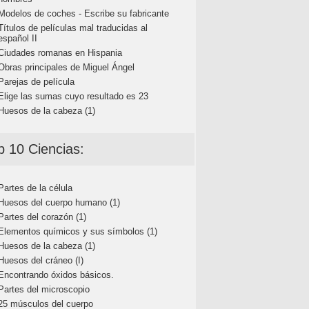
Modelos de coches - Escribe su fabricante
Títulos de películas mal traducidas al
español II
Ciudades romanas en Hispania
Obras principales de Miguel Ángel
Parejas de película
Elige las sumas cuyo resultado es 23
Huesos de la cabeza (1)
p 10 Ciencias:
Partes de la célula
Huesos del cuerpo humano (1)
Partes del corazón (1)
Elementos químicos y sus símbolos (1)
Huesos de la cabeza (1)
Huesos del cráneo (I)
Encontrando óxidos básicos.
Partes del microscopio
25 músculos del cuerpo