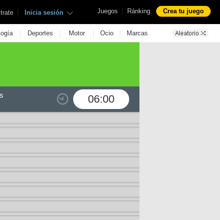
|
Juegos
Ránking
Crea tu juego
|
trate
Inicia sesión
|
|
|
|
logía
Deportes
Motor
Ocio
Marcas
s
06:00