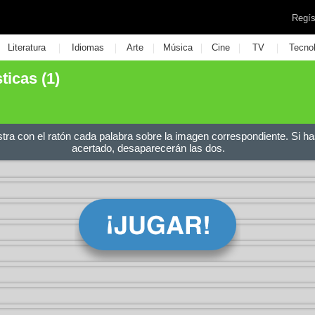
Regís
|
|
|
|
|
|
Literatura
Idiomas
Arte
Música
Cine
TV
Tecno
icas (1)
stra con el ratón cada palabra sobre la imagen correspondiente. Si ha
acertado, desaparecerán las dos.