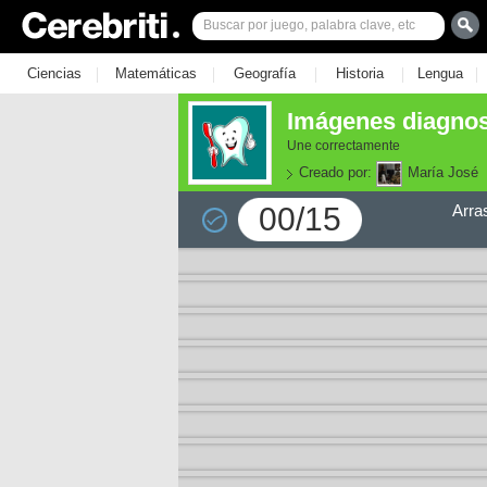
|
|
|
|
|
Ciencias
Matemáticas
Geografía
Historia
Lengua
Imágenes diagnost
Une correctamente
Creado por:
María José
00/15
Arra