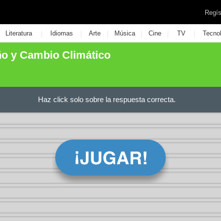
Regís
|
|
|
|
|
|
Literatura
Idiomas
Arte
Música
Cine
TV
Tecno
o y Cambio Climático
Haz click solo sobre la respuesta correcta.