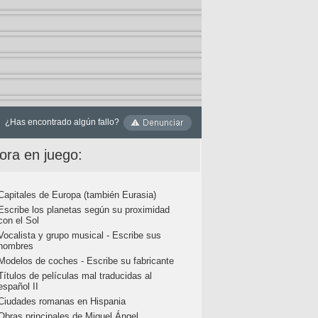
¿Has encontrado algún fallo?
ora en juego:
Capitales de Europa (también Eurasia)
Escribe los planetas según su proximidad
con el Sol
Vocalista y grupo musical - Escribe sus
nombres
Modelos de coches - Escribe su fabricante
Títulos de películas mal traducidas al
español II
Ciudades romanas en Hispania
Obras principales de Miguel Ángel