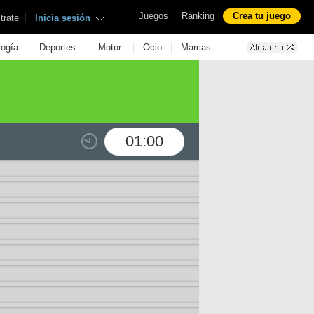
|
Juegos
Ránking
Crea tu juego
|
trate
Inicia sesión
|
|
|
|
logía
Deportes
Motor
Ocio
Marcas
01:00