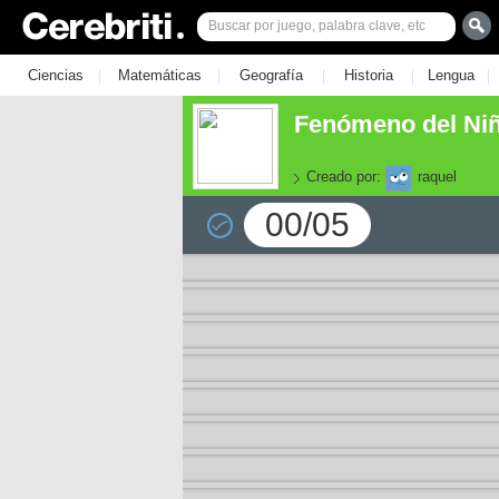
|
|
|
|
|
Ciencias
Matemáticas
Geografía
Historia
Lengua
Fenómeno del Niñ
Creado por:
raquel
00/05