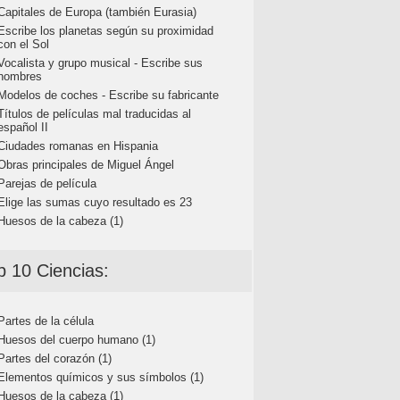
Capitales de Europa (también Eurasia)
Escribe los planetas según su proximidad
con el Sol
Vocalista y grupo musical - Escribe sus
nombres
Modelos de coches - Escribe su fabricante
Títulos de películas mal traducidas al
español II
Ciudades romanas en Hispania
Obras principales de Miguel Ángel
Parejas de película
Elige las sumas cuyo resultado es 23
Huesos de la cabeza (1)
p 10 Ciencias:
Partes de la célula
Huesos del cuerpo humano (1)
Partes del corazón (1)
Elementos químicos y sus símbolos (1)
Huesos de la cabeza (1)