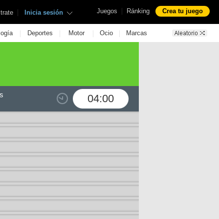
|
Juegos
Ránking
Crea tu juego
|
trate
Inicia sesión
|
|
|
|
logía
Deportes
Motor
Ocio
Marcas
s
04:00