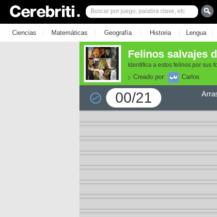
|
|
|
|
|
Ciencias
Matemáticas
Geografía
Historia
Lengua
Felinos salvajes 
Identifica a estos felinos por sus f
Creado por:
Carlos
00/21
Arra