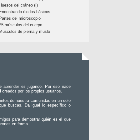
Huesos del cráneo (I)
Encontrando óxidos básicos.
Partes del microscopio
25 músculos del cuerpo
Músculos de pierna y muslo
e aprender es jugando. Por eso nace
l creados por los propios usuarios.
entos de nuestra comunidad en un solo
que buscas. Da igual lo específico o
migos para demostrar quién es el que
uronas en forma.