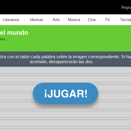
Regís
|
|
|
|
|
|
Literatura
Idiomas
Arte
Música
Cine
TV
Tecno
del mundo
otos.
stra con el ratón cada palabra sobre la imagen correspondiente. Si ha
acertado, desaparecerán las dos.