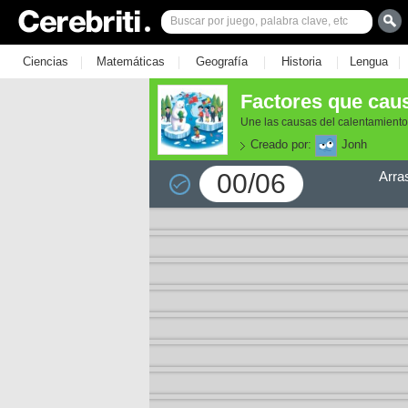
|
|
|
|
|
Ciencias
Matemáticas
Geografía
Historia
Lengua
Factores que caus
Une las causas del calentamiento
Creado por:
Jonh
00/06
Arra