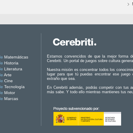
Estamos convencidos de que la mejor forma d
de
Matemáticas
Cerebriti. Un portal de juegos sobre cultura genera
de
Historia
de
Literatura
Nuestra misión es concentrar todos los conocimi
lugar para que tú puedas encontrar ese juego 
de
Arte
extraño que sea.
de
Cine
de
Tecnología
En Cerebriti además, podrás competir con tus a
más sabe. Y todo ello mientras mantienes tus ne
de
Motor
de
Marcas