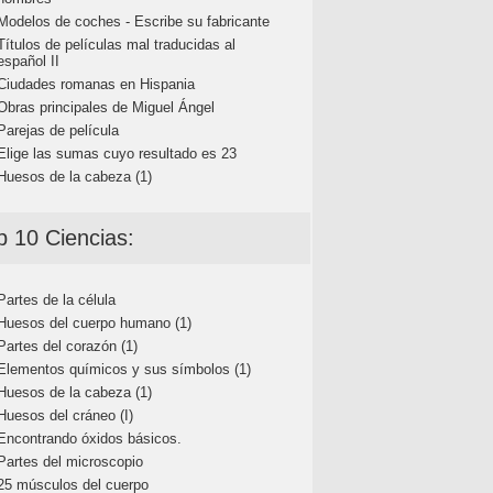
Modelos de coches - Escribe su fabricante
Títulos de películas mal traducidas al
español II
Ciudades romanas en Hispania
Obras principales de Miguel Ángel
Parejas de película
Elige las sumas cuyo resultado es 23
Huesos de la cabeza (1)
p 10 Ciencias:
Partes de la célula
Huesos del cuerpo humano (1)
Partes del corazón (1)
Elementos químicos y sus símbolos (1)
Huesos de la cabeza (1)
Huesos del cráneo (I)
Encontrando óxidos básicos.
Partes del microscopio
25 músculos del cuerpo