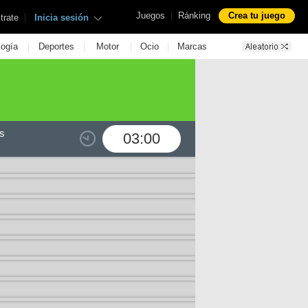
|
Juegos
Ránking
Crea tu juego
|
trate
Inicia sesión
|
|
|
|
logía
Deportes
Motor
Ocio
Marcas
s
03:00