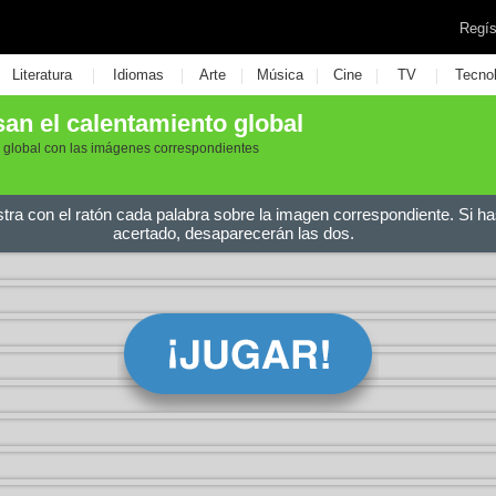
Regís
|
|
|
|
|
|
Literatura
Idiomas
Arte
Música
Cine
TV
Tecno
an el calentamiento global
 global con las imágenes correspondientes
stra con el ratón cada palabra sobre la imagen correspondiente. Si ha
acertado, desaparecerán las dos.