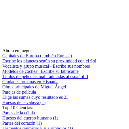
Ahora en juego:
Capitales de Europa (también Eurasia)
Escribe los planetas según su proximidad con el Sol
Vocalista y grupo musical - Escribe sus nombres
Modelos de coches - Escribe su fabricante
Títulos de películas mal traducidas al español II
Ciudades romanas en Hispania
Obras principales de Miguel Ángel
Parejas de película
Elige las sumas cuyo resultado es 23
Huesos de la cabeza (1)
Top 10 Ciencias:
Partes de la célula
Huesos del cuerpo humano (1)
Partes del corazón (1)
Elementos químicos y sus símbolos (1)