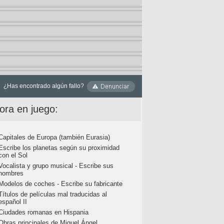
¿Has encontrado algún fallo?
ora en juego:
Capitales de Europa (también Eurasia)
Escribe los planetas según su proximidad
con el Sol
Vocalista y grupo musical - Escribe sus
nombres
Modelos de coches - Escribe su fabricante
Títulos de películas mal traducidas al
español II
Ciudades romanas en Hispania
Obras principales de Miguel Ángel