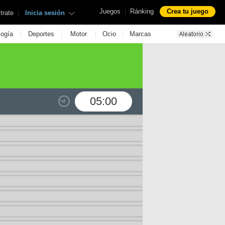
|
Juegos
Ránking
Crea tu juego
|
trate
Inicia sesión
|
|
|
|
logía
Deportes
Motor
Ocio
Marcas
05:00