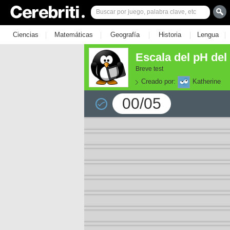
|
|
|
|
|
Ciencias
Matemáticas
Geografía
Historia
Lengua
Escala del pH del
Breve test
Creado por:
Katherine
00/05