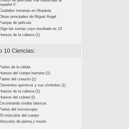
Títulos de películas mal traducidas al
español II
Ciudades romanas en Hispania
Obras principales de Miguel Ángel
Parejas de película
Elige las sumas cuyo resultado es 23
Huesos de la cabeza (1)
p 10 Ciencias:
Partes de la célula
Huesos del cuerpo humano (1)
Partes del corazón (1)
Elementos químicos y sus símbolos (1)
Huesos de la cabeza (1)
Huesos del cráneo (I)
Encontrando óxidos básicos.
Partes del microscopio
25 músculos del cuerpo
Músculos de pierna y muslo