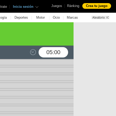
|
Juegos
Ránking
Crea tu juego
|
trate
Inicia sesión
|
|
|
|
logía
Deportes
Motor
Ocio
Marcas
05:00