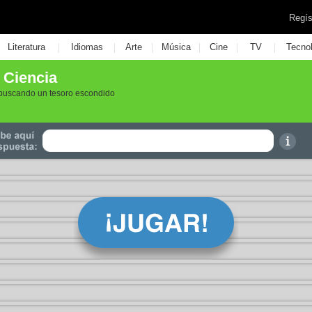
Regís
|
|
|
|
|
|
Literatura
Idiomas
Arte
Música
Cine
TV
Tecno
 Ciencia
 buscando un tesoro escondido