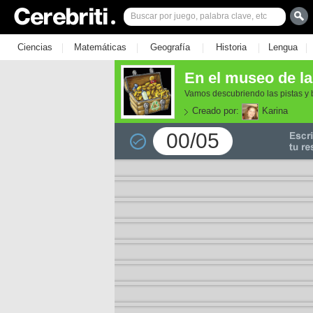
|
|
|
|
|
Ciencias
Matemáticas
Geografía
Historia
Lengua
En el museo de la
Vamos descubriendo las pistas y
Creado por:
Karina
00/05