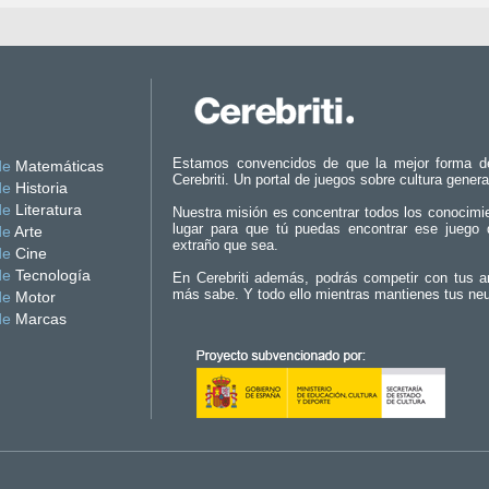
Estamos convencidos de que la mejor forma d
de
Matemáticas
Cerebriti. Un portal de juegos sobre cultura genera
de
Historia
de
Literatura
Nuestra misión es concentrar todos los conocimi
lugar para que tú puedas encontrar ese juego 
de
Arte
extraño que sea.
de
Cine
de
Tecnología
En Cerebriti además, podrás competir con tus a
más sabe. Y todo ello mientras mantienes tus ne
de
Motor
de
Marcas