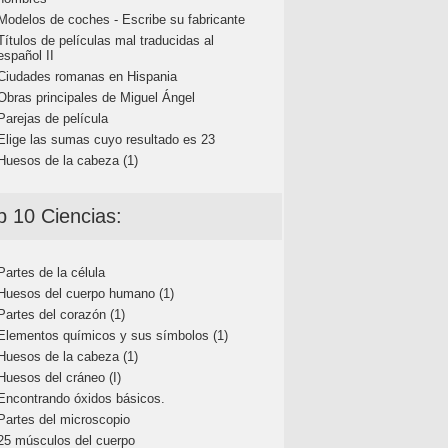
Modelos de coches - Escribe su fabricante
Títulos de películas mal traducidas al
español II
Ciudades romanas en Hispania
Obras principales de Miguel Ángel
Parejas de película
Elige las sumas cuyo resultado es 23
Huesos de la cabeza (1)
p 10 Ciencias:
Partes de la célula
Huesos del cuerpo humano (1)
Partes del corazón (1)
Elementos químicos y sus símbolos (1)
Huesos de la cabeza (1)
Huesos del cráneo (I)
Encontrando óxidos básicos.
Partes del microscopio
25 músculos del cuerpo