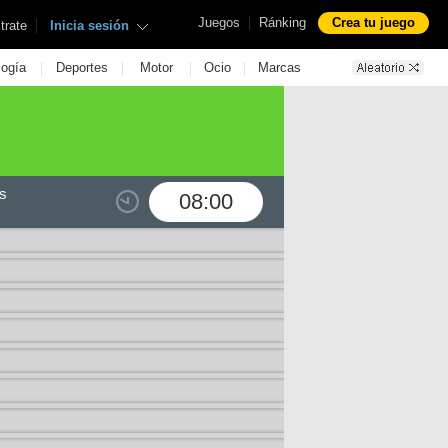
|
Juegos
Ránking
Crea tu juego
|
trate
Inicia sesión
|
|
|
|
logía
Deportes
Motor
Ocio
Marcas
s
08:00