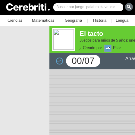
|
|
|
|
|
Ciencias
Matemáticas
Geografía
Historia
Lengua
El tacto
Juegos para niños de 5 años: une
Creado por:
Pilar
00/07
Arra