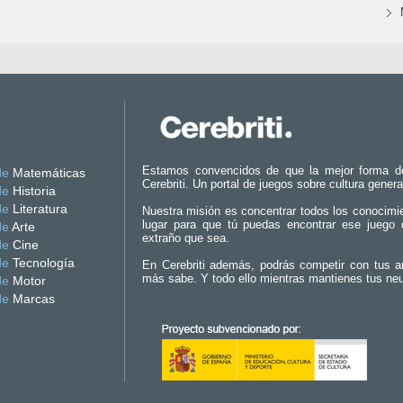
Estamos convencidos de que la mejor forma d
de
Matemáticas
Cerebriti. Un portal de juegos sobre cultura genera
de
Historia
de
Literatura
Nuestra misión es concentrar todos los conocimi
lugar para que tú puedas encontrar ese juego 
de
Arte
extraño que sea.
de
Cine
de
Tecnología
En Cerebriti además, podrás competir con tus a
más sabe. Y todo ello mientras mantienes tus ne
de
Motor
de
Marcas