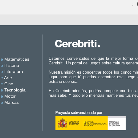
Estamos convencidos de que la mejor forma d
de
Matemáticas
Cerebriti. Un portal de juegos sobre cultura genera
de
Historia
de
Literatura
Nuestra misión es concentrar todos los conocimi
lugar para que tú puedas encontrar ese juego 
de
Arte
extraño que sea.
de
Cine
de
Tecnología
En Cerebriti además, podrás competir con tus a
más sabe. Y todo ello mientras mantienes tus ne
de
Motor
de
Marcas