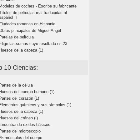
Modelos de coches - Escribe su fabricante
Títulos de películas mal traducidas al
español II
Ciudades romanas en Hispania
Obras principales de Miguel Ángel
Parejas de película
Elige las sumas cuyo resultado es 23
Huesos de la cabeza (1)
p 10 Ciencias:
Partes de la célula
Huesos del cuerpo humano (1)
Partes del corazón (1)
Elementos químicos y sus símbolos (1)
Huesos de la cabeza (1)
Huesos del cráneo (I)
Encontrando óxidos básicos.
Partes del microscopio
25 músculos del cuerpo