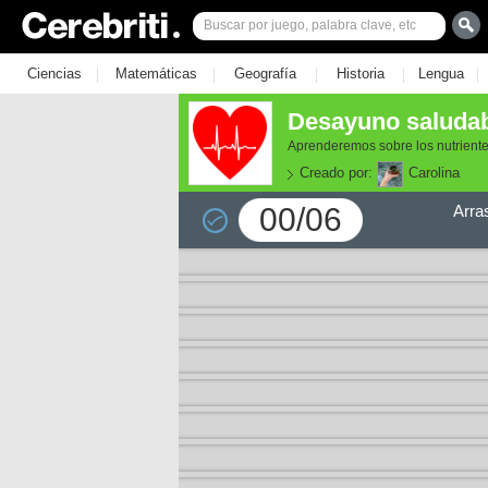
|
|
|
|
|
Ciencias
Matemáticas
Geografía
Historia
Lengua
Desayuno saludabl
Aprenderemos sobre los nutriente
Creado por:
Carolina
00/06
Arra