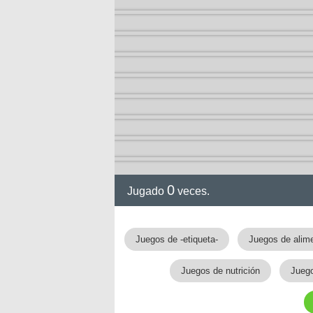
0
Jugado
veces.
gia
Juegos de -etiqueta-
Juegos de alim
Juegos de nutrición
Jueg
!!