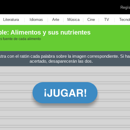
Regís
|
|
|
|
|
|
Literatura
Idiomas
Arte
Música
Cine
TV
Tecno
e: Alimentos y sus nutrientes
s fuente de cada alimento
stra con el ratón cada palabra sobre la imagen correspondiente. Si ha
acertado, desaparecerán las dos.