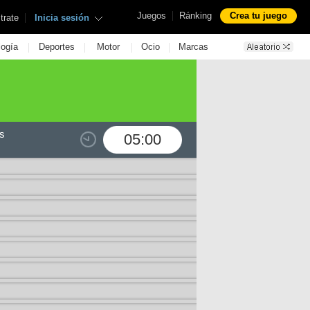
|
Juegos
Ránking
Crea tu juego
|
trate
Inicia sesión
|
|
|
|
logía
Deportes
Motor
Ocio
Marcas
s
05:00