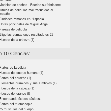
Modelos de coches - Escribe su fabricante
Títulos de películas mal traducidas al
español II
Ciudades romanas en Hispania
Obras principales de Miguel Ángel
Parejas de película
Elige las sumas cuyo resultado es 23
Huesos de la cabeza (1)
p 10 Ciencias:
Partes de la célula
Huesos del cuerpo humano (1)
Partes del corazón (1)
Elementos químicos y sus símbolos (1)
Huesos de la cabeza (1)
Huesos del cráneo (I)
Encontrando óxidos básicos.
Partes del microscopio
25 músculos del cuerpo