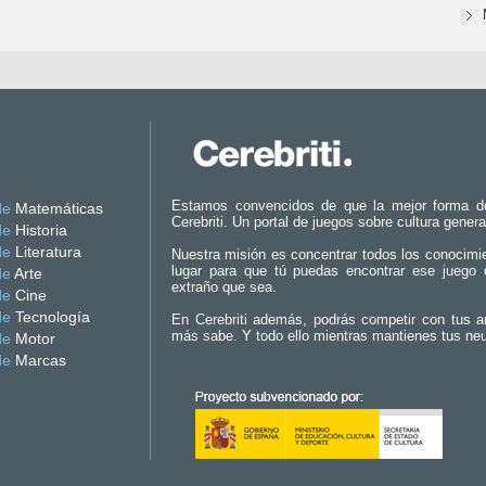
Estamos convencidos de que la mejor forma d
de
Matemáticas
Cerebriti. Un portal de juegos sobre cultura genera
de
Historia
de
Literatura
Nuestra misión es concentrar todos los conocimi
lugar para que tú puedas encontrar ese juego 
de
Arte
extraño que sea.
de
Cine
de
Tecnología
En Cerebriti además, podrás competir con tus a
más sabe. Y todo ello mientras mantienes tus ne
de
Motor
de
Marcas