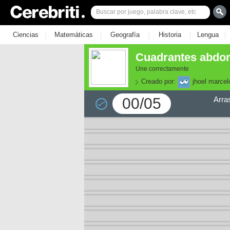
|
|
|
|
|
Ciencias
Matemáticas
Geografía
Historia
Lengua
Cuadrantes abdom
Une correctamente
Creado por:
jhoel marcel
00/05
Arra