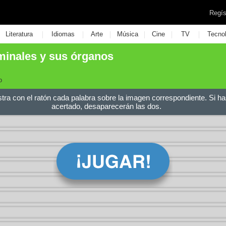
Regís
|
|
|
|
|
|
Literatura
Idiomas
Arte
Música
Cine
TV
Tecno
inales y sus órganos
o
stra con el ratón cada palabra sobre la imagen correspondiente. Si ha
acertado, desaparecerán las dos.