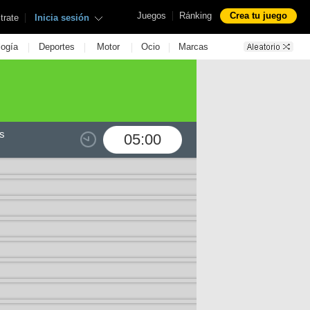
|
Juegos
Ránking
Crea tu juego
|
trate
Inicia sesión
|
|
|
|
logía
Deportes
Motor
Ocio
Marcas
s
05:00