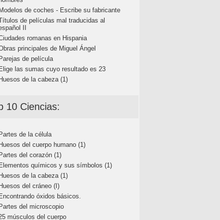
Modelos de coches - Escribe su fabricante
Títulos de películas mal traducidas al
español II
Ciudades romanas en Hispania
Obras principales de Miguel Ángel
Parejas de película
Elige las sumas cuyo resultado es 23
Huesos de la cabeza (1)
p 10 Ciencias:
Partes de la célula
Huesos del cuerpo humano (1)
Partes del corazón (1)
Elementos químicos y sus símbolos (1)
Huesos de la cabeza (1)
Huesos del cráneo (I)
Encontrando óxidos básicos.
Partes del microscopio
25 músculos del cuerpo