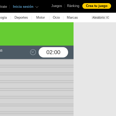
|
Juegos
Ránking
Crea tu juego
|
trate
Inicia sesión
|
|
|
|
logía
Deportes
Motor
Ocio
Marcas
as
02:00