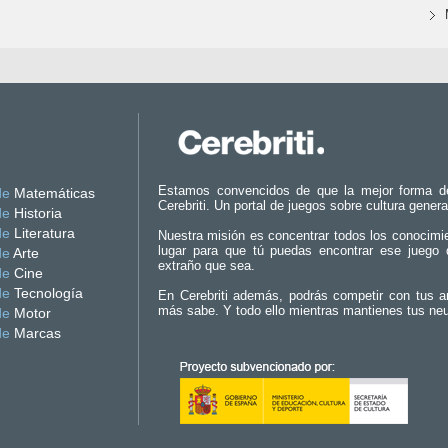
Estamos convencidos de que la mejor forma d
de
Matemáticas
Cerebriti. Un portal de juegos sobre cultura genera
de
Historia
de
Literatura
Nuestra misión es concentrar todos los conocimi
lugar para que tú puedas encontrar ese juego 
de
Arte
extraño que sea.
de
Cine
de
Tecnología
En Cerebriti además, podrás competir con tus a
más sabe. Y todo ello mientras mantienes tus ne
de
Motor
de
Marcas