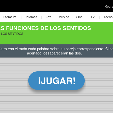
Regís
|
|
|
|
|
|
Literatura
Idiomas
Arte
Música
Cine
TV
Tecno
S FUNCIONES DE LOS SENTIDOS
E LOS SENTIDOS
astra con el ratón cada palabra sobre su pareja correspondiente. Si h
acertado, desaparecerán las dos.