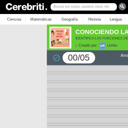
|
|
|
|
|
Ciencias
Matemáticas
Geografía
Historia
Lengua
CONOCIENDO LA
IDENTIFICA LAS FUNCIONES D
Creado por:
Limbo
00/05
Arr