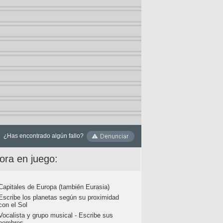
¿Has encontrado algún fallo?
ora en juego:
Capitales de Europa (también Eurasia)
Escribe los planetas según su proximidad
con el Sol
Vocalista y grupo musical - Escribe sus
nombres