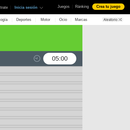
|
Juegos
Ránking
Crea tu juego
|
trate
Inicia sesión
|
|
|
|
logía
Deportes
Motor
Ocio
Marcas
05:00