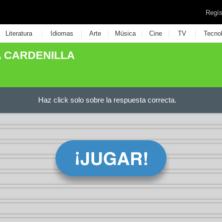
Regís
|
|
|
|
|
|
Literatura
Idiomas
Arte
Música
Cine
TV
Tecno
 CARDENILLA
Haz click solo sobre la respuesta correcta.