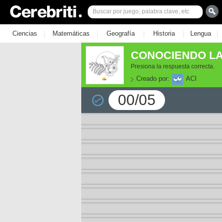
|
|
|
|
|
Ciencias
Matemáticas
Geografía
Historia
Lengua
CONOCIENDO LA
Presiona la respuesta correcta.
Creado por:
ACI
00/05