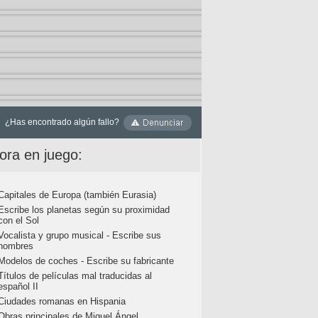
¿Has encontrado algún fallo?
ora en juego:
Capitales de Europa (también Eurasia)
Escribe los planetas según su proximidad
con el Sol
Vocalista y grupo musical - Escribe sus
nombres
Modelos de coches - Escribe su fabricante
Títulos de películas mal traducidas al
español II
Ciudades romanas en Hispania
Obras principales de Miguel Ángel