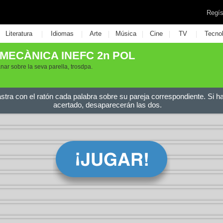
Regís
|
|
|
|
|
|
Literatura
Idiomas
Arte
Música
Cine
TV
Tecno
MECÀNICA INEFC 2n POL
 anar sobre la seva parella, trosdpa.
astra con el ratón cada palabra sobre su pareja correspondiente. Si h
acertado, desaparecerán las dos.