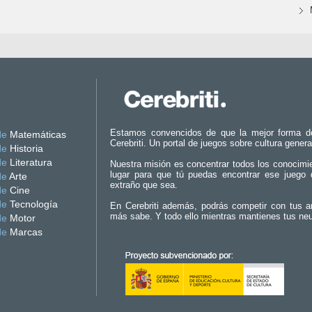
Estamos convencidos de que la mejor forma d
de
Matemáticas
Cerebriti. Un portal de juegos sobre cultura genera
de
Historia
de
Literatura
Nuestra misión es concentrar todos los conocimi
lugar para que tú puedas encontrar ese juego 
de
Arte
extraño que sea.
de
Cine
de
Tecnología
En Cerebriti además, podrás competir con tus a
más sabe. Y todo ello mientras mantienes tus ne
de
Motor
de
Marcas