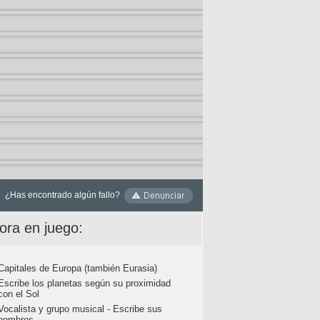
¿Has encontrado algún fallo?
ora en juego:
Capitales de Europa (también Eurasia)
Escribe los planetas según su proximidad
con el Sol
Vocalista y grupo musical - Escribe sus
nombres