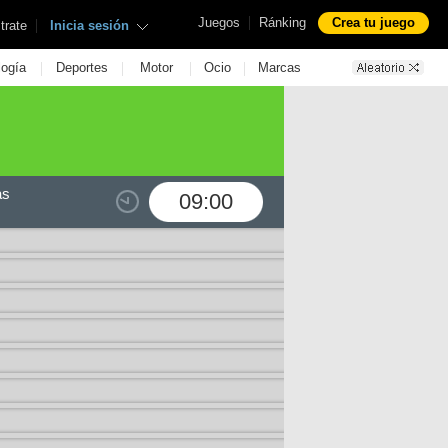
|
Juegos
Ránking
Crea tu juego
|
trate
Inicia sesión
|
|
|
|
logía
Deportes
Motor
Ocio
Marcas
as
09:00