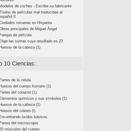
Modelos de coches - Escribe su fabricante
Títulos de películas mal traducidas al
español II
Ciudades romanas en Hispania
Obras principales de Miguel Ángel
Parejas de película
Elige las sumas cuyo resultado es 23
Huesos de la cabeza (1)
p 10 Ciencias:
Partes de la célula
Huesos del cuerpo humano (1)
Partes del corazón (1)
Elementos químicos y sus símbolos (1)
Huesos de la cabeza (1)
Huesos del cráneo (I)
Encontrando óxidos básicos.
Partes del microscopio
25 músculos del cuerpo