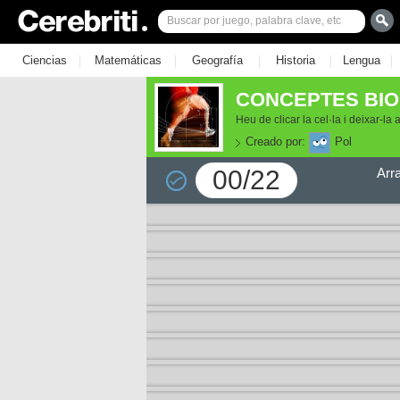
|
|
|
|
|
Ciencias
Matemáticas
Geografía
Historia
Lengua
CONCEPTES BIO
Heu de clicar la cel·la i deixar-la
Creado por:
Pol
00/22
Arr