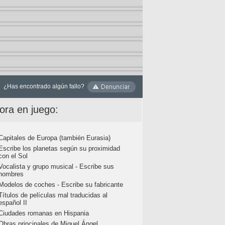
¿Has encontrado algún fallo?
ora en juego:
Capitales de Europa (también Eurasia)
Escribe los planetas según su proximidad
con el Sol
Vocalista y grupo musical - Escribe sus
nombres
Modelos de coches - Escribe su fabricante
Títulos de películas mal traducidas al
español II
Ciudades romanas en Hispania
Obras principales de Miguel Ángel