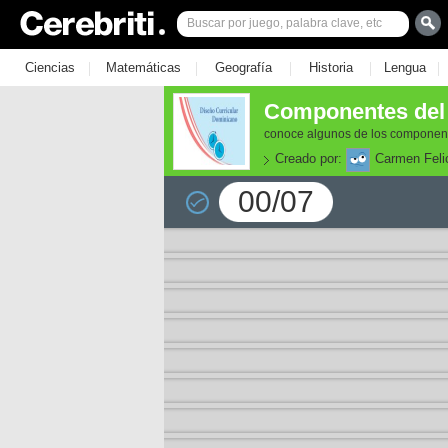
|
|
|
|
|
Ciencias
Matemáticas
Geografía
Historia
Lengua
Componentes del 
conoce algunos de los componente
Creado por:
Carmen Feli
00/07