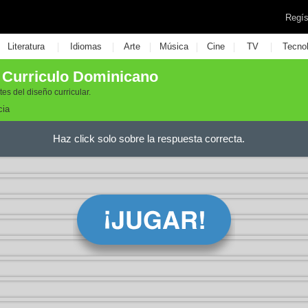
Regís
|
|
|
|
|
|
Literatura
Idiomas
Arte
Música
Cine
TV
Tecno
Curriculo Dominicano
s del diseño curricular.
cia
Haz click solo sobre la respuesta correcta.