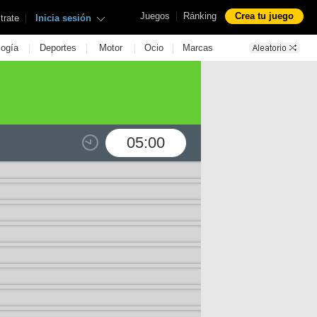
|
Juegos
Ránking
Crea tu juego
|
trate
Inicia sesión
|
|
|
|
logía
Deportes
Motor
Ocio
Marcas
05:00