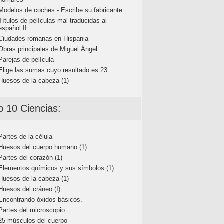
Modelos de coches - Escribe su fabricante
Títulos de películas mal traducidas al
español II
Ciudades romanas en Hispania
Obras principales de Miguel Ángel
Parejas de película
Elige las sumas cuyo resultado es 23
Huesos de la cabeza (1)
p 10 Ciencias:
Partes de la célula
Huesos del cuerpo humano (1)
Partes del corazón (1)
Elementos químicos y sus símbolos (1)
Huesos de la cabeza (1)
Huesos del cráneo (I)
Encontrando óxidos básicos.
Partes del microscopio
25 músculos del cuerpo