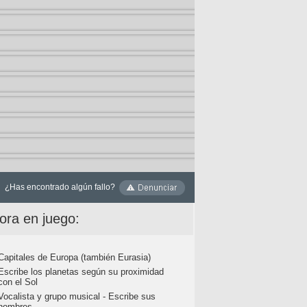
¿Has encontrado algún fallo?
ora en juego:
Capitales de Europa (también Eurasia)
Escribe los planetas según su proximidad
con el Sol
Vocalista y grupo musical - Escribe sus
nombres