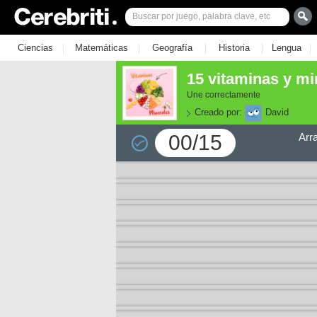
|
|
|
|
|
Ciencias
Matemáticas
Geografía
Historia
Lengua
15 vitaminas y mi
Une correctamente
Creado por:
David
00/15
Arr