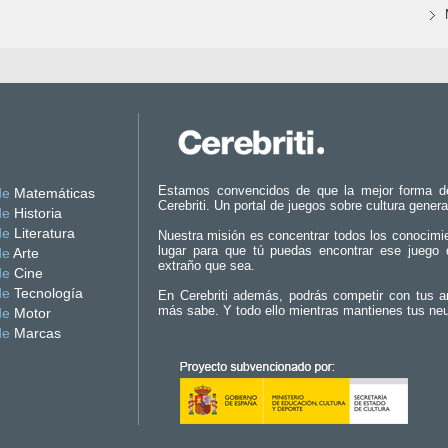
Estamos convencidos de que la mejor forma d
de
Matemáticas
Cerebriti. Un portal de juegos sobre cultura genera
de
Historia
de
Literatura
Nuestra misión es concentrar todos los conocimi
lugar para que tú puedas encontrar ese juego 
de
Arte
extraño que sea.
de
Cine
de
Tecnología
En Cerebriti además, podrás competir con tus a
más sabe. Y todo ello mientras mantienes tus ne
de
Motor
de
Marcas