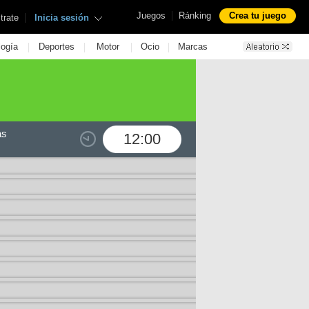
|
Juegos
Ránking
Crea tu juego
|
trate
Inicia sesión
|
|
|
|
logía
Deportes
Motor
Ocio
Marcas
as
12:00