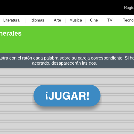
Regís
|
|
|
|
|
|
Literatura
Idiomas
Arte
Música
Cine
TV
Tecno
nerales
astra con el ratón cada palabra sobre su pareja correspondiente. Si h
acertado, desaparecerán las dos.