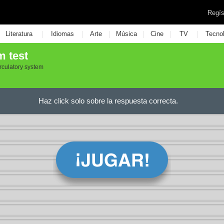
Regís
|
|
|
|
|
|
Literatura
Idiomas
Arte
Música
Cine
TV
Tecno
m test
rculatory system
Haz click solo sobre la respuesta correcta.