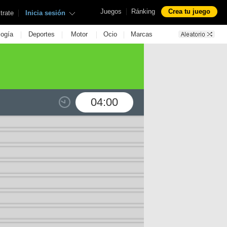
|
Juegos
Ránking
Crea tu juego
|
trate
Inicia sesión
|
|
|
|
logía
Deportes
Motor
Ocio
Marcas
04:00