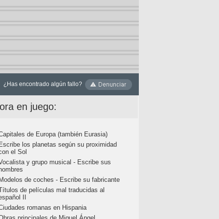
¿Has encontrado algún fallo?
ora en juego:
Capitales de Europa (también Eurasia)
Escribe los planetas según su proximidad
con el Sol
Vocalista y grupo musical - Escribe sus
nombres
Modelos de coches - Escribe su fabricante
Títulos de películas mal traducidas al
español II
Ciudades romanas en Hispania
Obras principales de Miguel Ángel