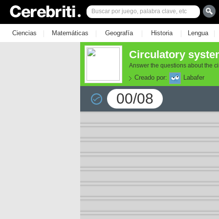
|
|
|
|
|
Ciencias
Matemáticas
Geografía
Historia
Lengua
Circulatory syste
Answer the questions about the ci
Creado por:
Labafer
00/08