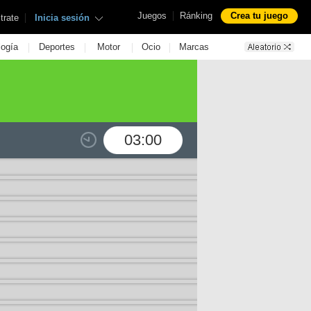
|
Juegos
Ránking
Crea tu juego
|
trate
Inicia sesión
|
|
|
|
logía
Deportes
Motor
Ocio
Marcas
03:00