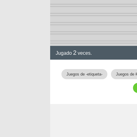
2
Jugado
veces.
gia
Juegos de -etiqueta-
Juegos de 
!!