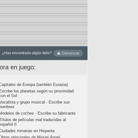
¿Has encontrado algún fallo?
ora en juego:
Capitales de Europa (también Eurasia)
Escribe los planetas según su proximidad
con el Sol
Vocalista y grupo musical - Escribe sus
nombres
Modelos de coches - Escribe su fabricante
Títulos de películas mal traducidas al
español II
Ciudades romanas en Hispania
Obras principales de Miguel Ángel