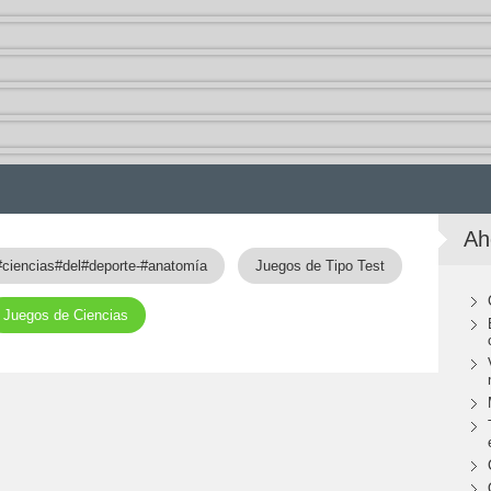
Ah
#ciencias#del#deporte-#anatomía
Juegos de Tipo Test
Juegos de Ciencias