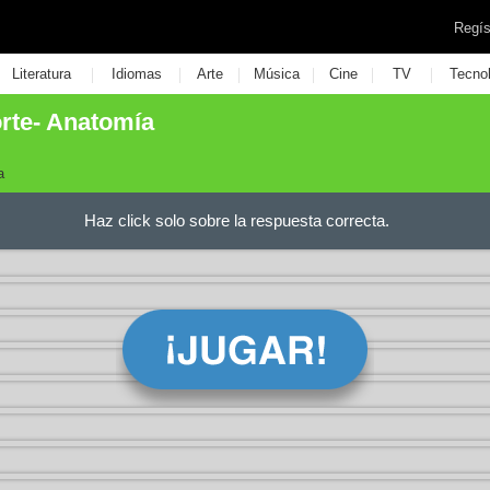
Regís
|
|
|
|
|
|
Literatura
Idiomas
Arte
Música
Cine
TV
Tecno
orte- Anatomía
a
Haz click solo sobre la respuesta correcta.