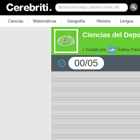
|
|
|
|
|
Ciencias
Matemáticas
Geografía
Historia
Lengua
Ciencias del Dep
Creado por:
Sujhey Paol
00/05