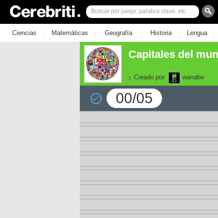
|
|
|
|
|
Ciencias
Matemáticas
Geografía
Historia
Lengua
Capitales del mun
Creado por:
wanabe
00/05