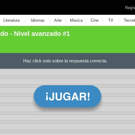
Regís
|
|
|
|
|
|
Literatura
Idiomas
Arte
Música
Cine
TV
Tecno
do - Nivel avanzado #1
Haz click solo sobre la respuesta correcta.