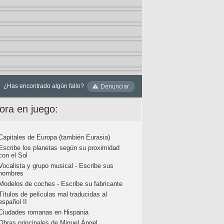
¿Has encontrado algún fallo?
ora en juego:
Capitales de Europa (también Eurasia)
Escribe los planetas según su proximidad
con el Sol
Vocalista y grupo musical - Escribe sus
nombres
Modelos de coches - Escribe su fabricante
Títulos de películas mal traducidas al
español II
Ciudades romanas en Hispania
Obras principales de Miguel Ángel