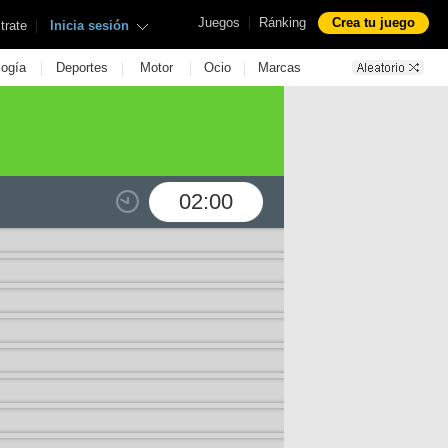
|
Juegos
Ránking
Crea tu juego
|
trate
Inicia sesión
|
|
|
|
logía
Deportes
Motor
Ocio
Marcas
02:00