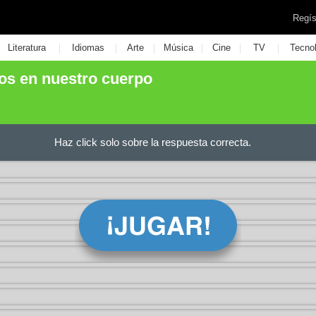
Regís
|
|
|
|
|
|
Literatura
Idiomas
Arte
Música
Cine
TV
Tecno
os en nuestro cuerpo
Haz click solo sobre la respuesta correcta.