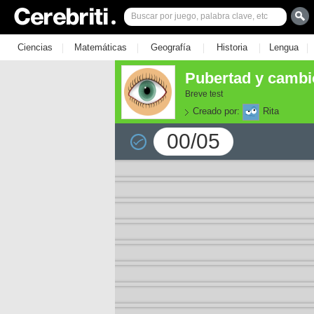
|
|
|
|
|
Ciencias
Matemáticas
Geografía
Historia
Lengua
Pubertad y cambi
Breve test
Creado por:
Rita
00/05