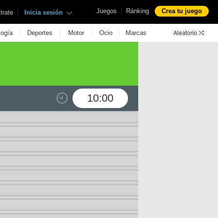
|
Juegos
Ránking
Crea tu juego
|
trate
Inicia sesión
|
|
|
|
logía
Deportes
Motor
Ocio
Marcas
10:00