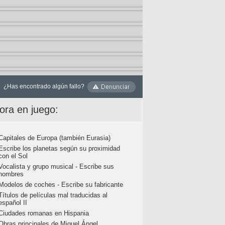
¿Has encontrado algún fallo?
ora en juego:
Capitales de Europa (también Eurasia)
Escribe los planetas según su proximidad
con el Sol
Vocalista y grupo musical - Escribe sus
nombres
Modelos de coches - Escribe su fabricante
Títulos de películas mal traducidas al
español II
Ciudades romanas en Hispania
Obras principales de Miguel Ángel