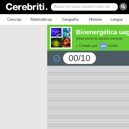
|
|
|
|
|
Ciencias
Matemáticas
Geografía
Historia
Lengua
Bioenergética ua
Selecciona la opción correcta
Creado por:
Limbo
00/10