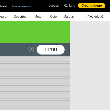
|
Juegos
Ránking
Crea tu juego
|
trate
Inicia sesión
|
|
|
|
logía
Deportes
Motor
Ocio
Marcas
11:00