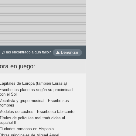
¿Has encontrado algún fallo?
ora en juego:
Capitales de Europa (también Eurasia)
Escribe los planetas según su proximidad
con el Sol
Vocalista y grupo musical - Escribe sus
nombres
Modelos de coches - Escribe su fabricante
Títulos de películas mal traducidas al
español II
Ciudades romanas en Hispania
Obras principales de Miguel Ángel