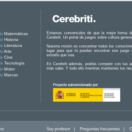
Estamos convencidos de que la mejor forma d
de
Matemáticas
Cerebriti. Un portal de juegos sobre cultura genera
de
Historia
de
Literatura
Nuestra misión es concentrar todos los conocimi
lugar para que tú puedas encontrar ese juego 
de
Arte
extraño que sea.
de
Cine
de
Tecnología
En Cerebriti además, podrás competir con tus a
más sabe. Y todo ello mientras mantienes tus ne
de
Motor
de
Marcas
os.
Soy profesor
|
Preguntas frecuentes
|
C