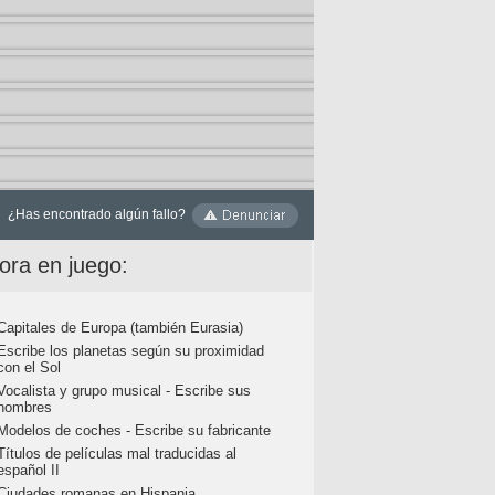
¿Has encontrado algún fallo?
ora en juego:
Capitales de Europa (también Eurasia)
Escribe los planetas según su proximidad
con el Sol
Vocalista y grupo musical - Escribe sus
nombres
Modelos de coches - Escribe su fabricante
Títulos de películas mal traducidas al
español II
Ciudades romanas en Hispania