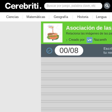
|
|
|
|
|
Ciencias
Matemáticas
Geografía
Historia
Lengua
Asociación de las
Relaciona las imágenes de las pa
Creado por:
Nazareth
00/08