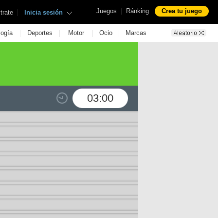
|
Juegos
Ránking
Crea tu juego
|
trate
Inicia sesión
|
|
|
|
logía
Deportes
Motor
Ocio
Marcas
03:00