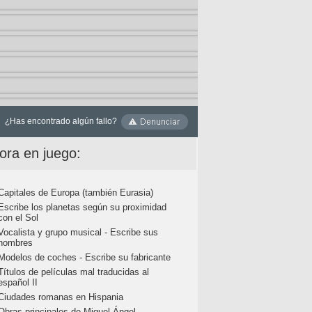
¿Has encontrado algún fallo?
ora en juego:
Capitales de Europa (también Eurasia)
Escribe los planetas según su proximidad
con el Sol
Vocalista y grupo musical - Escribe sus
nombres
Modelos de coches - Escribe su fabricante
Títulos de películas mal traducidas al
español II
Ciudades romanas en Hispania
Obras principales de Miguel Ángel