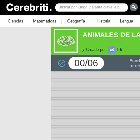
|
|
|
|
|
Ciencias
Matemáticas
Geografía
Historia
Lengua
ANIMALES DE L
Creado por:
Elí
00/06