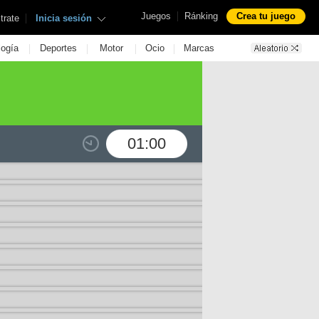
|
Juegos
Ránking
Crea tu juego
|
trate
Inicia sesión
|
|
|
|
logía
Deportes
Motor
Ocio
Marcas
01:00