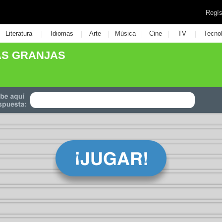
Regís
|
|
|
|
|
|
Literatura
Idiomas
Arte
Música
Cine
TV
Tecno
AS GRANJAS