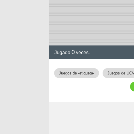
0
Jugado
veces.
gia
Juegos de -etiqueta-
Juegos de UC
!!