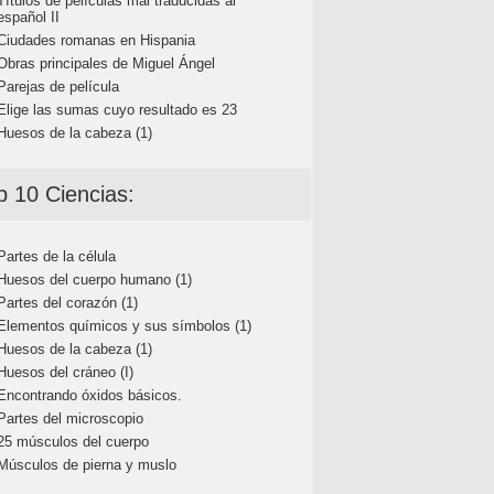
Títulos de películas mal traducidas al
español II
Ciudades romanas en Hispania
Obras principales de Miguel Ángel
Parejas de película
Elige las sumas cuyo resultado es 23
Huesos de la cabeza (1)
p 10 Ciencias:
Partes de la célula
Huesos del cuerpo humano (1)
Partes del corazón (1)
Elementos químicos y sus símbolos (1)
Huesos de la cabeza (1)
Huesos del cráneo (I)
Encontrando óxidos básicos.
Partes del microscopio
25 músculos del cuerpo
Músculos de pierna y muslo