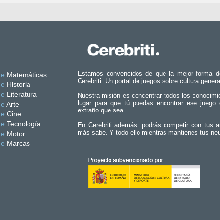
Estamos convencidos de que la mejor forma d
de
Matemáticas
Cerebriti. Un portal de juegos sobre cultura genera
de
Historia
de
Literatura
Nuestra misión es concentrar todos los conocimi
lugar para que tú puedas encontrar ese juego 
de
Arte
extraño que sea.
de
Cine
de
Tecnología
En Cerebriti además, podrás competir con tus a
más sabe. Y todo ello mientras mantienes tus ne
de
Motor
de
Marcas