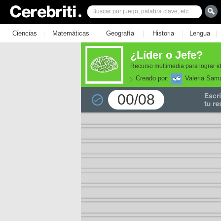
|
|
|
|
|
Ciencias
Matemáticas
Geografía
Historia
Lengua
¿Líder o Jefe?
Recurso multimedia para lograr iden
Creado por:
Valeria Sam
00/08