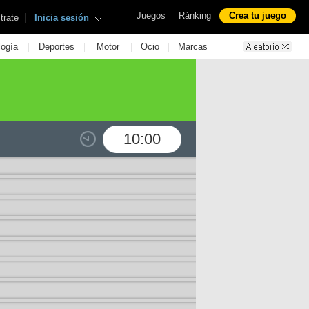
|
Juegos
Ránking
Crea tu juego
|
trate
Inicia sesión
|
|
|
|
logía
Deportes
Motor
Ocio
Marcas
10:00