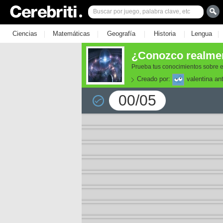
|
|
|
|
|
Ciencias
Matemáticas
Geografía
Historia
Lengua
¿Conozco realmen
Prueba tus conocimientos sobre e
Creado por:
valentina an
00/05