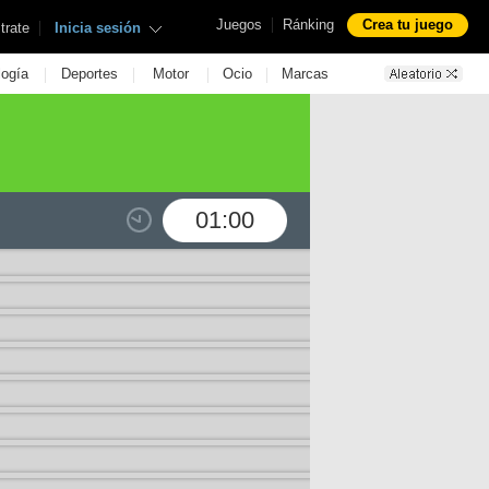
|
Juegos
Ránking
Crea tu juego
|
trate
Inicia sesión
|
|
|
|
logía
Deportes
Motor
Ocio
Marcas
01:00