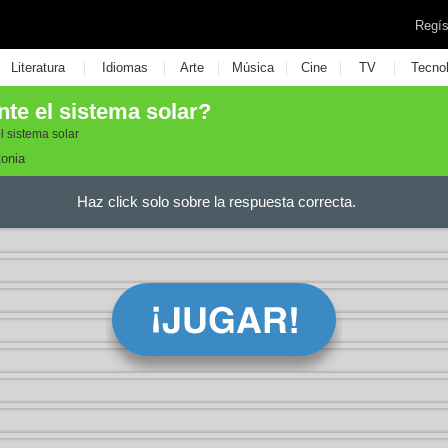
Regís
|
|
|
|
|
|
Literatura
Idiomas
Arte
Música
Cine
TV
Tecno
te el sistema solar?
l sistema solar
tonia
Haz click solo sobre la respuesta correcta.