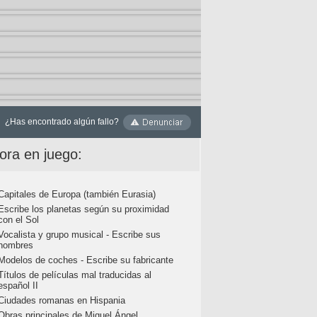
¿Has encontrado algún fallo?
ora en juego:
Capitales de Europa (también Eurasia)
Escribe los planetas según su proximidad
con el Sol
Vocalista y grupo musical - Escribe sus
nombres
Modelos de coches - Escribe su fabricante
Títulos de películas mal traducidas al
español II
Ciudades romanas en Hispania
Obras principales de Miguel Ángel