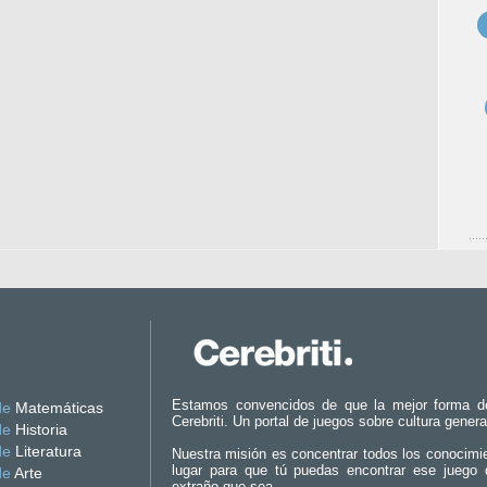
Estamos convencidos de que la mejor forma d
de
Matemáticas
Cerebriti. Un portal de juegos sobre cultura genera
de
Historia
de
Literatura
Nuestra misión es concentrar todos los conocimi
lugar para que tú puedas encontrar ese juego 
de
Arte
extraño que sea.