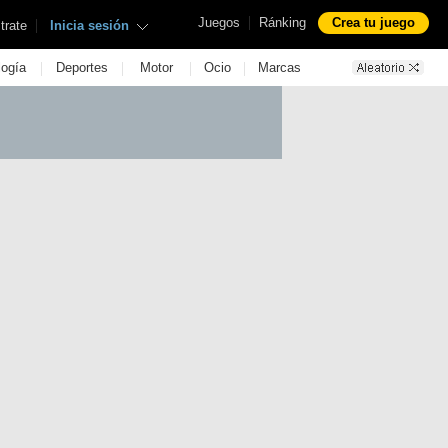
|
Juegos
Ránking
Crea tu juego
|
trate
Inicia sesión
|
|
|
|
logía
Deportes
Motor
Ocio
Marcas