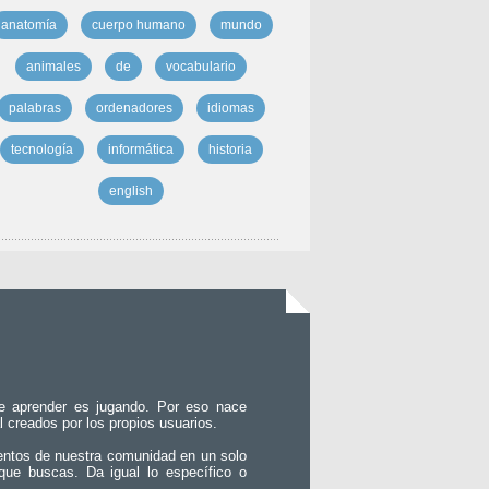
anatomía
cuerpo humano
mundo
animales
de
vocabulario
palabras
ordenadores
idiomas
tecnología
informática
historia
english
e aprender es jugando. Por eso nace
l creados por los propios usuarios.
entos de nuestra comunidad en un solo
que buscas. Da igual lo específico o