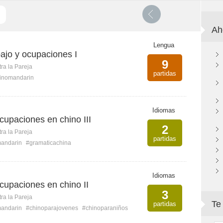
Ah
Lengua
ajo y ocupaciones I
9
ra la Pareja
partidas
inomandarin
Idiomas
cupaciones en chino III
2
ra la Pareja
partidas
andarin
#gramaticachina
Idiomas
cupaciones en chino II
3
ra la Pareja
Te
partidas
andarin
#chinoparajovenes
#chinoparaniños