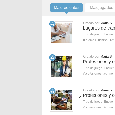
Más recientes
Más jugados
Creado por
Maria S
Lugares de trab
Tipo de juego:
Encuent
#idiomas
#chino
#ch
Creado por
Maria S
Profesiones y o
Tipo de juego:
Encuent
#profesiones
#chinom
Creado por
Maria S
Profesiones y o
Tipo de juego:
Encuent
#profesiones
#chinom