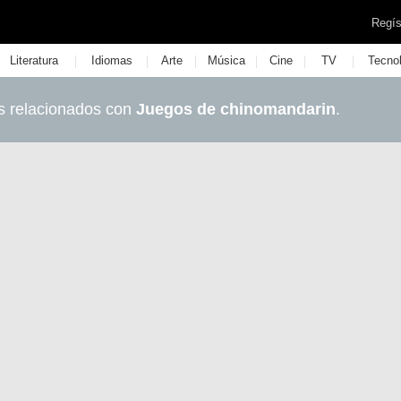
Regís
|
|
|
|
|
|
Literatura
Idiomas
Arte
Música
Cine
TV
Tecno
s relacionados con
Juegos de chinomandarin
.