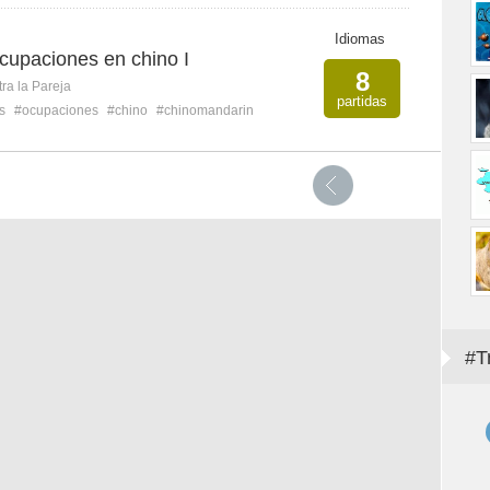
Idiomas
cupaciones en chino I
8
ra la Pareja
partidas
s
#ocupaciones
#chino
#chinomandarin
#T