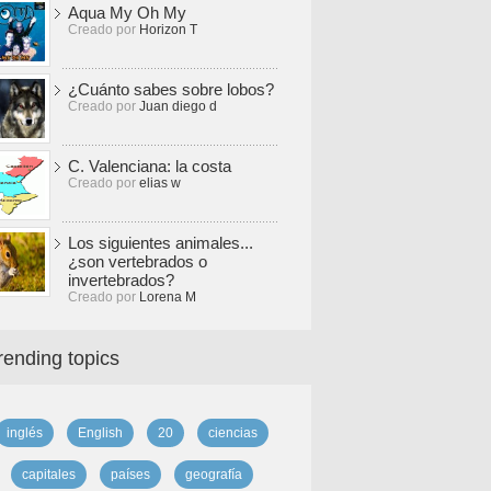
Aqua My Oh My
Creado por
Horizon T
¿Cuánto sabes sobre lobos?
Creado por
Juan diego d
C. Valenciana: la costa
Creado por
elias w
Los siguientes animales...
¿son vertebrados o
invertebrados?
Creado por
Lorena M
rending topics
inglés
English
20
ciencias
capitales
países
geografía