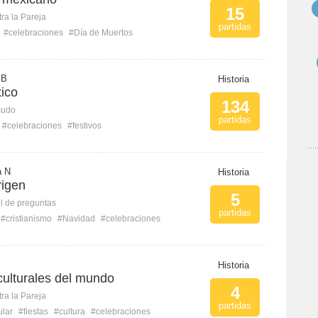
15
ra la Pareja
partidas
#celebraciones
#Día de Muertos
 B
Historia
ico
134
mudo
partidas
#celebraciones
#festivos
a N
Historia
rigen
5
l de preguntas
partidas
#cristianismo
#Navidad
#celebraciones
Historia
culturales del mundo
4
ra la Pareja
partidas
ular
#fiestas
#cultura
#celebraciones