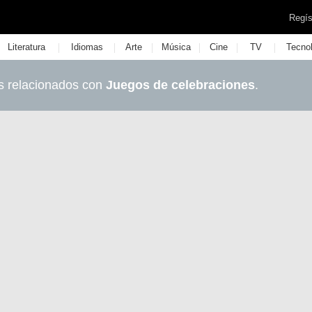
Regís
|
|
|
|
|
|
Literatura
Idiomas
Arte
Música
Cine
TV
Tecno
s relacionados con
Juegos de celebraciones
.