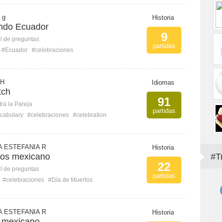
 g
Historia
indo Ecuador
9
l de preguntas
partidas
#Ecuador
#celebraciones
 H
Idiomas
tch
91
ra la Pareja
partidas
cabulary
#celebraciones
#celebration
 ESTEFANIA R
Historia
tos mexicano
#T
22
l de preguntas
partidas
#celebraciones
#Día de Muertos
 ESTEFANIA R
Historia
 mexicano