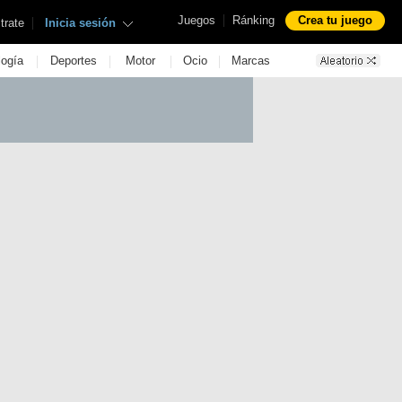
|
Juegos
Ránking
Crea tu juego
|
trate
Inicia sesión
|
|
|
|
logía
Deportes
Motor
Ocio
Marcas