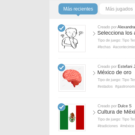
Más recientes
Más jugados
Creado por
Alexandr
Selecciona los 
Tipo de juego:
Tipo Te
#fechas
#acontecimie
Creado por
Estefani 
México de oro
Tipo de juego:
Tipo Te
#estados
#gastronom
Creado por
Dulce S
Cultura de Méx
Tipo de juego:
Tipo Te
#tradiciones
#méxico