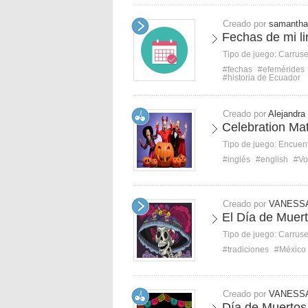
Creado por
samantha
Fechas de mi l
Tipo de juego:
Carruse
#fechas
#efemérides
#historia de Ecuador
Creado por
Alejandra
Celebration Ma
Tipo de juego:
Encuent
#inglés
#english
#Vo
Creado por
VANESSA
El Día de Muer
Tipo de juego:
Carruse
#tradiciones
#México
Creado por
VANESSA
Día de Muertos