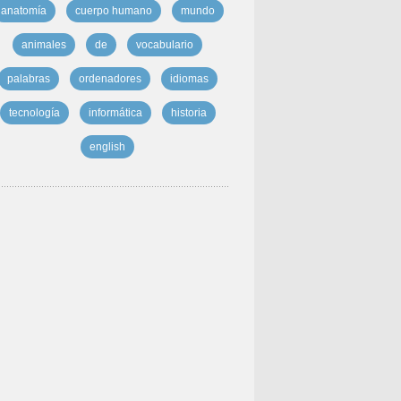
anatomía
cuerpo humano
mundo
animales
de
vocabulario
palabras
ordenadores
idiomas
tecnología
informática
historia
english