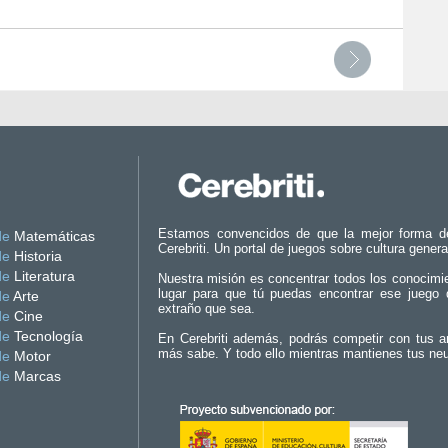
Estamos convencidos de que la mejor forma d
de
Matemáticas
Cerebriti. Un portal de juegos sobre cultura genera
de
Historia
de
Literatura
Nuestra misión es concentrar todos los conocimi
lugar para que tú puedas encontrar ese juego 
de
Arte
extraño que sea.
de
Cine
de
Tecnología
En Cerebriti además, podrás competir con tus a
más sabe. Y todo ello mientras mantienes tus ne
de
Motor
de
Marcas