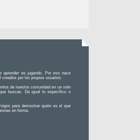
e aprender es jugando. Por eso nace
l creados por los propios usuarios.
entos de nuestra comunidad en un solo
que buscas. Da igual lo específico o
migos para demostrar quién es el que
uronas en forma.