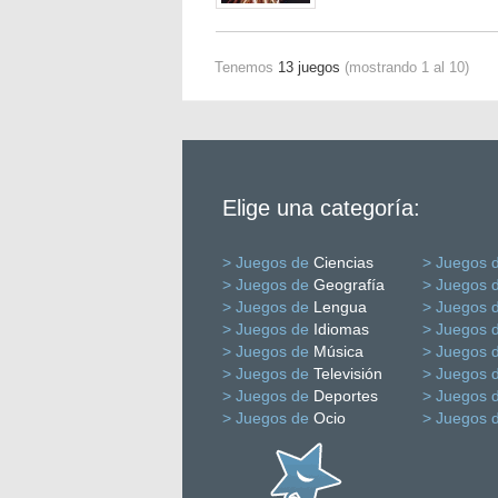
Tenemos
13 juegos
(mostrando 1 al 10)
Elige una categoría:
> Juegos de
Ciencias
> Juegos 
> Juegos de
Geografía
> Juegos 
> Juegos de
Lengua
> Juegos 
> Juegos de
Idiomas
> Juegos 
> Juegos de
Música
> Juegos 
> Juegos de
Televisión
> Juegos 
> Juegos de
Deportes
> Juegos 
> Juegos de
Ocio
> Juegos 