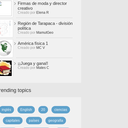
Firmas de moda y director
creativo
Creado por
Elena R
Región de Tarapaca - división
política
Creado por
MamutGeo
América física 1
Creado por
MC V
¡¡Juega y gana!!
Creado por
Mates C
rending topics
inglés
English
20
ciencias
capitales
países
geografía