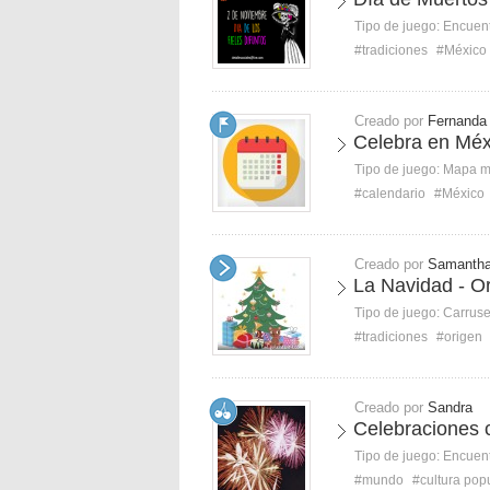
Tipo de juego:
Encuent
#tradiciones
#México
Creado por
Fernanda
Celebra en Méx
Tipo de juego:
Mapa 
#calendario
#México
Creado por
Samanth
La Navidad - O
Tipo de juego:
Carruse
#tradiciones
#origen
Creado por
Sandra
Celebraciones 
Tipo de juego:
Encuent
#mundo
#cultura pop