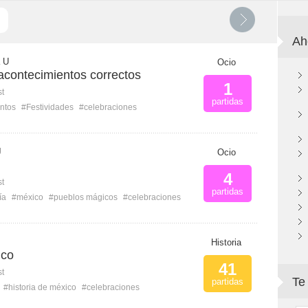
Ah
a U
Ocio
acontecimientos correctos
1
st
partidas
ntos
#Festividades
#celebraciones
J
Ocio
4
st
partidas
ía
#méxico
#pueblos mágicos
#celebraciones
Historia
ico
41
st
Te
partidas
#historia de méxico
#celebraciones