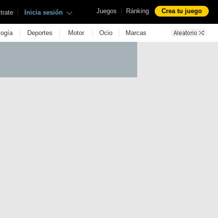
|
Juegos
Ránking
Crea tu juego
|
trate
Inicia sesión
|
|
|
|
logía
Deportes
Motor
Ocio
Marcas