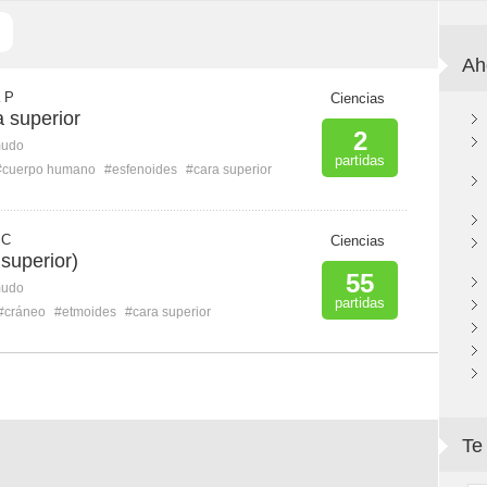
Ah
a P
Ciencias
 superior
2
mudo
partidas
#cuerpo humano
#esfenoides
#cara superior
 C
Ciencias
superior)
55
mudo
partidas
#cráneo
#etmoides
#cara superior
Te