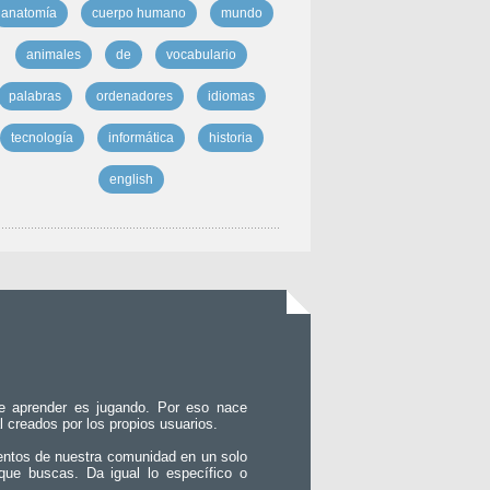
anatomía
cuerpo humano
mundo
animales
de
vocabulario
palabras
ordenadores
idiomas
tecnología
informática
historia
english
e aprender es jugando. Por eso nace
l creados por los propios usuarios.
entos de nuestra comunidad en un solo
que buscas. Da igual lo específico o