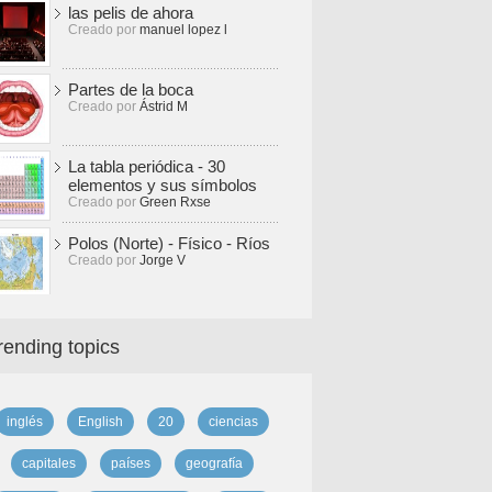
las pelis de ahora
Creado por
manuel lopez l
Partes de la boca
Creado por
Ástrid M
La tabla periódica - 30
elementos y sus símbolos
Creado por
Green Rxse
Polos (Norte) - Físico - Ríos
Creado por
Jorge V
rending topics
inglés
English
20
ciencias
capitales
países
geografía