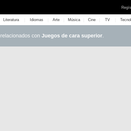
Regís
|
|
|
|
|
|
Literatura
Idiomas
Arte
Música
Cine
TV
Tecno
 relacionados con
Juegos de cara superior
.