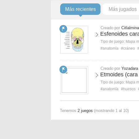
Más recientes
Más jugados
Creado por
Citlalmin
Esfenoides cara
Tipo de juego:
Mapa 
#anatomía
#cráneo
Creado por
Yozadara
Etmoides (cara 
Tipo de juego:
Mapa 
#anatomía
#huesos
Tenemos
2 juegos
(mostrando 1 al 10)