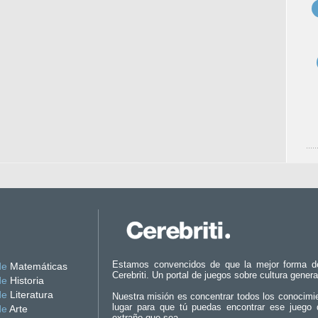
Estamos convencidos de que la mejor forma d
de
Matemáticas
Cerebriti. Un portal de juegos sobre cultura genera
de
Historia
de
Literatura
Nuestra misión es concentrar todos los conocimi
lugar para que tú puedas encontrar ese juego 
de
Arte
extraño que sea.