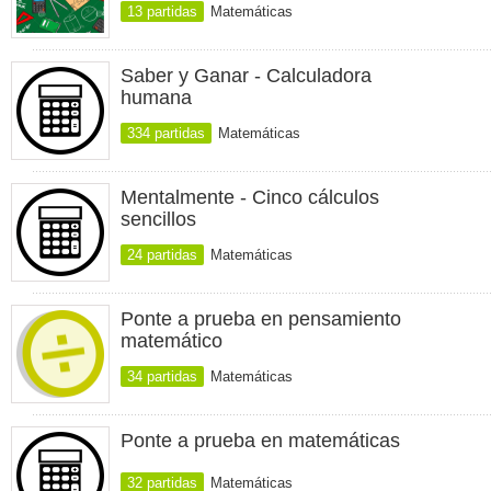
13 partidas
Matemáticas
Saber y Ganar - Calculadora
humana
334 partidas
Matemáticas
Mentalmente - Cinco cálculos
sencillos
24 partidas
Matemáticas
Ponte a prueba en pensamiento
matemático
34 partidas
Matemáticas
Ponte a prueba en matemáticas
32 partidas
Matemáticas