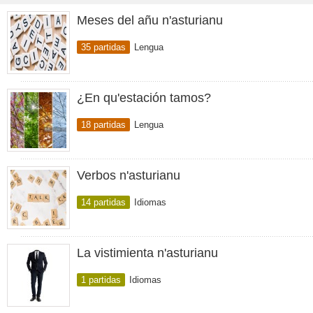
Meses del añu n'asturianu
35 partidas
Lengua
¿En qu'estación tamos?
18 partidas
Lengua
Verbos n'asturianu
14 partidas
Idiomas
La vistimienta n'asturianu
1 partidas
Idiomas