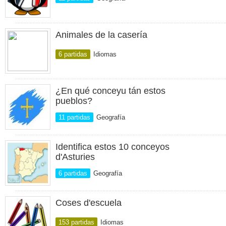
Animales de la casería
6 partidas
Idiomas
¿En qué conceyu tán estos
pueblos?
11 partidas
Geografía
Identifica estos 10 conceyos
d'Asturies
6 partidas
Geografía
Coses d'escuela
153 partidas
Idiomas