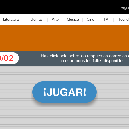
Regís
|
|
|
|
|
|
Literatura
Idiomas
Arte
Música
Cine
TV
Tecno
0/02
Haz click solo sobre las respuestas correctas e
no usar todos los fallos disponibles.