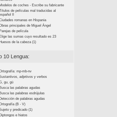
Modelos de coches - Escribe su fabricante
Títulos de películas mal traducidas al
español II
Ciudades romanas en Hispania
Obras principales de Miguel Ángel
Parejas de película
Elige las sumas cuyo resultado es 23
Huesos de la cabeza (1)
p 10 Lengua:
Ortografía: mp-mb-nv
Sustantivos, adjetivos y verbos
G, gu, gü
Busca las palabras agudas
Busca las palabras esdrújulas
Detección de palabras agudas
Ortografía (B - V)
Sujeto y predicado (1)
Diptongos e hiatos