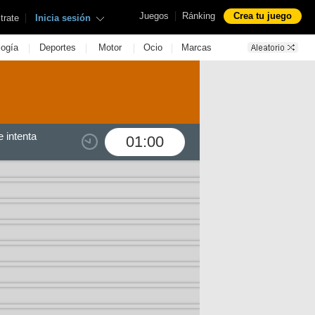
|
Juegos
Ránking
Crea tu juego
|
trate
Inicia sesión
|
|
|
|
logía
Deportes
Motor
Ocio
Marcas
 intenta
01:00