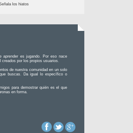
Señala los hiatos
e aprender es jugando. Por eso nace
l creados por los propios usuarios.
entos de nuestra comunidad en un solo
que buscas. Da igual lo específico o
migos para demostrar quién es el que
uronas en forma.