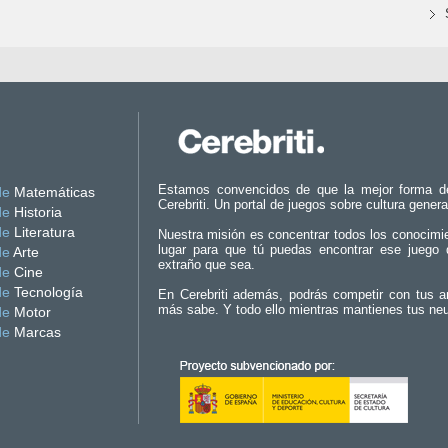
Estamos convencidos de que la mejor forma d
de
Matemáticas
Cerebriti. Un portal de juegos sobre cultura genera
de
Historia
de
Literatura
Nuestra misión es concentrar todos los conocimi
lugar para que tú puedas encontrar ese juego 
de
Arte
extraño que sea.
de
Cine
de
Tecnología
En Cerebriti además, podrás competir con tus a
más sabe. Y todo ello mientras mantienes tus ne
de
Motor
de
Marcas