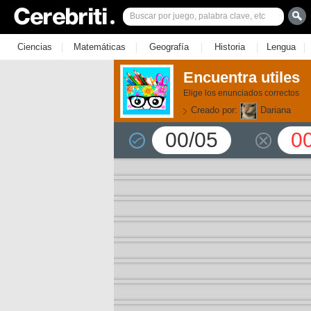
|
|
|
|
|
Ciencias
Matemáticas
Geografía
Historia
Lengua
Encuentra utiles
Elige los enunciados correctos
Creado por:
Dariana
00/05
0