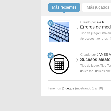
Más recientes
Más jugados
Creado por
ale b
Errores de medi
Tipo de juego:
Lista e
#procesos
#errores
Creado por
JAMES 
Sucesos aleato
Tipo de juego:
Tipo Te
#sucesos
#sucesione
Tenemos
2 juegos
(mostrando 1 al 10)