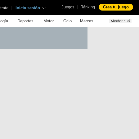
|
Juegos
Ránking
Crea tu juego
|
trate
Inicia sesión
|
|
|
|
logía
Deportes
Motor
Ocio
Marcas