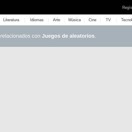
Regís
|
|
|
|
|
|
Literatura
Idiomas
Arte
Música
Cine
TV
Tecno
 relacionados con
Juegos de aleatorios
.