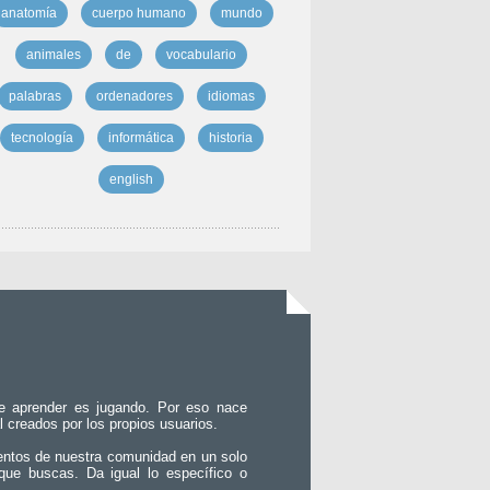
anatomía
cuerpo humano
mundo
animales
de
vocabulario
palabras
ordenadores
idiomas
tecnología
informática
historia
english
e aprender es jugando. Por eso nace
l creados por los propios usuarios.
entos de nuestra comunidad en un solo
que buscas. Da igual lo específico o