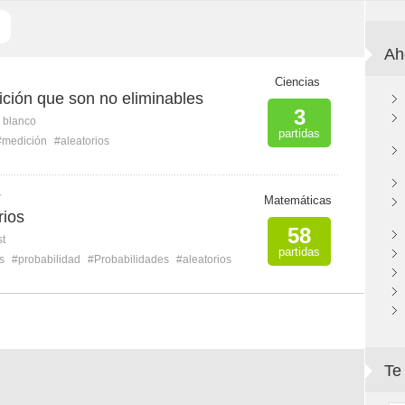
Ah
Ciencias
ción que son no eliminables
3
n blanco
partidas
#medición
#aleatorios
V
Matemáticas
rios
58
st
partidas
s
#probabilidad
#Probabilidades
#aleatorios
Te