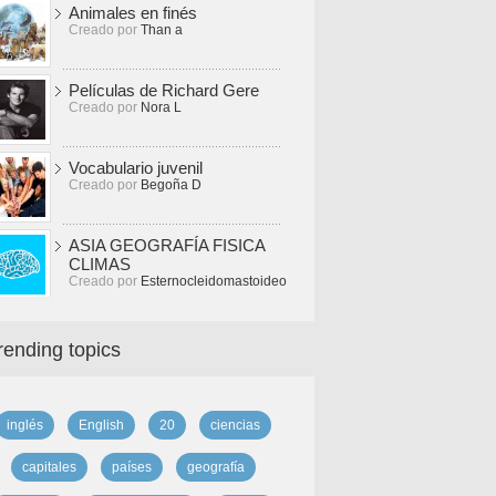
Animales en finés
Creado por
Than a
Películas de Richard Gere
Creado por
Nora L
Vocabulario juvenil
Creado por
Begoña D
ASIA GEOGRAFÍA FISICA
CLIMAS
Creado por
Esternocleidomastoideo
rending topics
inglés
English
20
ciencias
capitales
países
geografía