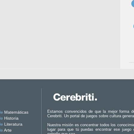
Estamos convencidos de que la mejor forma d
de
Matemáticas
Cerebriti. Un portal de juegos sobre cultura genera
de
Historia
de
Literatura
Nuestra misión es concentrar todos los conocimi
lugar para que tú puedas encontrar ese juego 
de
Arte
extraño que sea.