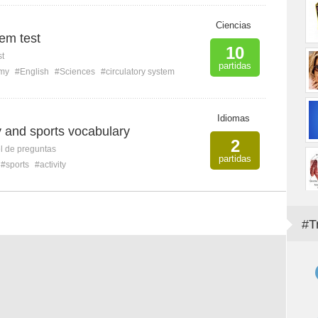
Ciencias
tem test
10
st
partidas
my
#English
#Sciences
#circulatory system
Idiomas
ty and sports vocabulary
2
l de preguntas
partidas
#sports
#activity
#T