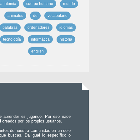
anatomía
cuerpo humano
mundo
animales
de
vocabulario
palabras
ordenadores
idiomas
tecnología
informática
historia
english
e aprender es jugando. Por eso nace
l creados por los propios usuarios.
entos de nuestra comunidad en un solo
que buscas. Da igual lo específico o