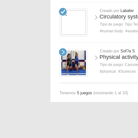
Creado por
Labafer
Circulatory sys
Tipo de juego:
Tipo Te
#human body
#anato
Creado por
Sof?a S
Physical activi
Tipo de juego:
Carruse
#physical
#Sciences
Tenemos
5 juegos
(mostrando 1 al 10)