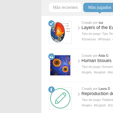
Más recientes
Más jugados
Creado por
isa
Layers of the E
Tipo de juego:
Tipo Te
#Sciences
#Primary
Creado por
Aida G
Human tissues
Tipo de juego:
Encuent
#inglés
#english
#bi
Creado por
Laura D
Reproduction def
Tipo de juego:
Palabra
#inglés
#English
#Sc