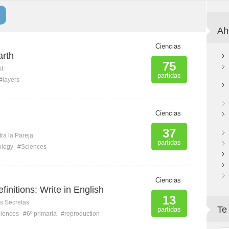
Ah
Ciencias
arth
75
st
partidas
#layers
Ciencias
37
ra la Pareja
partidas
ology
#Sciences
Ciencias
initions: Write in English
13
s Secretas
Te
partidas
iences
#6º primaria
#reproduction