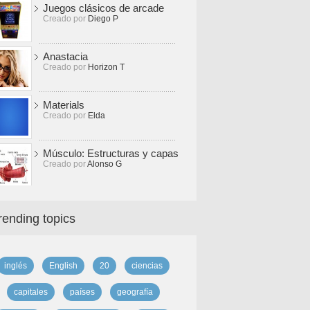
Juegos clásicos de arcade
Creado por
Diego P
Anastacia
Creado por
Horizon T
Materials
Creado por
Elda
Músculo: Estructuras y capas
Creado por
Alonso G
rending topics
inglés
English
20
ciencias
capitales
países
geografía