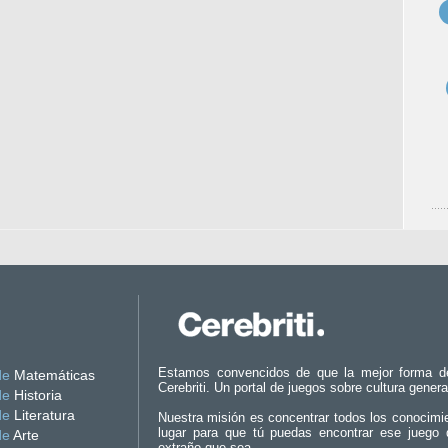
Estamos convencidos de que la mejor forma d
de
Matemáticas
Cerebriti. Un portal de juegos sobre cultura genera
de
Historia
de
Literatura
Nuestra misión es concentrar todos los conocimi
lugar para que tú puedas encontrar ese juego 
de
Arte
extraño que sea.