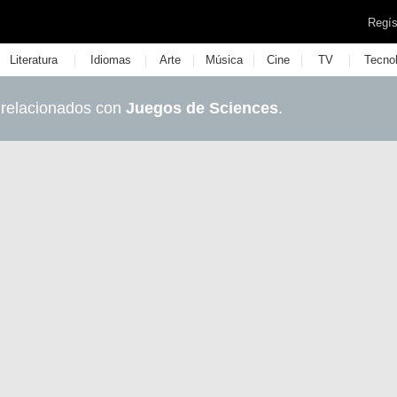
Regís
|
|
|
|
|
|
Literatura
Idiomas
Arte
Música
Cine
TV
Tecno
 relacionados con
Juegos de Sciences
.