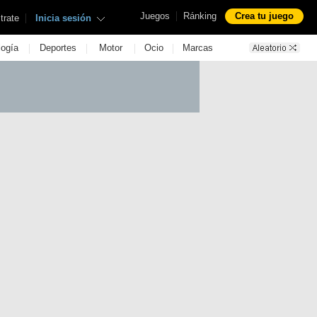
|
Juegos
Ránking
Crea tu juego
|
trate
Inicia sesión
|
|
|
|
logía
Deportes
Motor
Ocio
Marcas