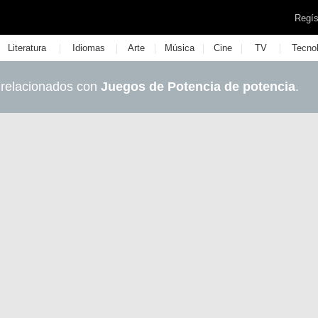
Regís
|
|
|
|
|
|
Literatura
Idiomas
Arte
Música
Cine
TV
Tecno
 relacionados con
Juegos de Potencia de potencia
.