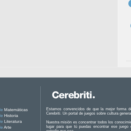
Estamos convencidos de que la mejor forma d
de
Matemáticas
Cerebriti. Un portal de juegos sobre cultura genera
de
Historia
de
Literatura
Nuestra misión es concentrar todos los conocimi
lugar para que tú puedas encontrar ese juego 
de
Arte
extraño que sea.