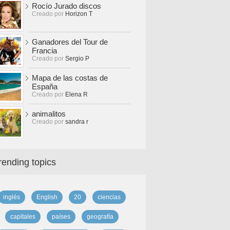
Rocío Jurado discos
Creado por
Horizon T
Ganadores del Tour de
Francia
Creado por
Sergio P
Mapa de las costas de
España
Creado por
Elena R
animalitos
Creado por
sandra r
rending topics
inglés
English
20
ciencias
capitales
países
geografía