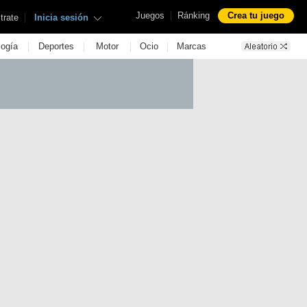
|
Juegos
Ránking
Crea tu juego
|
trate
Inicia sesión
|
|
|
|
logía
Deportes
Motor
Ocio
Marcas