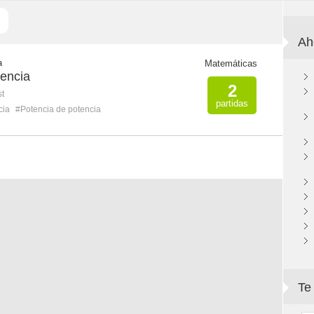
Ah
a
Matemáticas
tencia
2
st
partidas
cia
#Potencia de potencia
Te