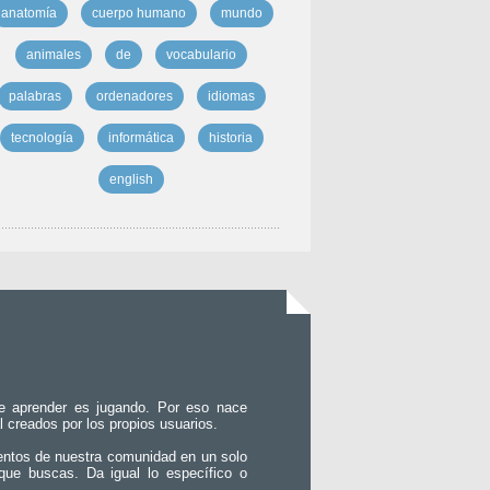
anatomía
cuerpo humano
mundo
animales
de
vocabulario
palabras
ordenadores
idiomas
tecnología
informática
historia
english
e aprender es jugando. Por eso nace
l creados por los propios usuarios.
entos de nuestra comunidad en un solo
que buscas. Da igual lo específico o