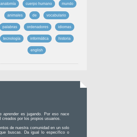
anatomía
cuerpo humano
mundo
animales
de
vocabulario
palabras
ordenadores
idiomas
tecnología
informática
historia
english
e aprender es jugando. Por eso nace
l creados por los propios usuarios.
entos de nuestra comunidad en un solo
que buscas. Da igual lo específico o