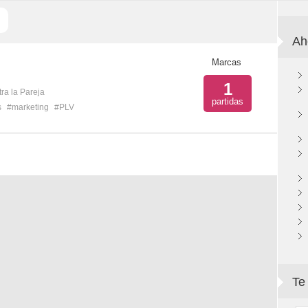
Ah
Marcas
1
ra la Pareja
partidas
s
#marketing
#PLV
Te