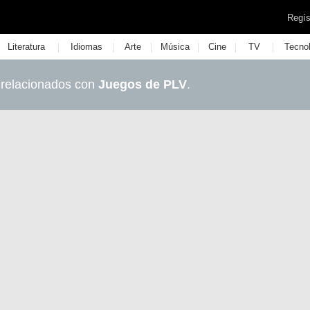
Regís
|
|
|
|
|
|
Literatura
Idiomas
Arte
Música
Cine
TV
Tecno
 relacionados con
Juegos de PLV
.