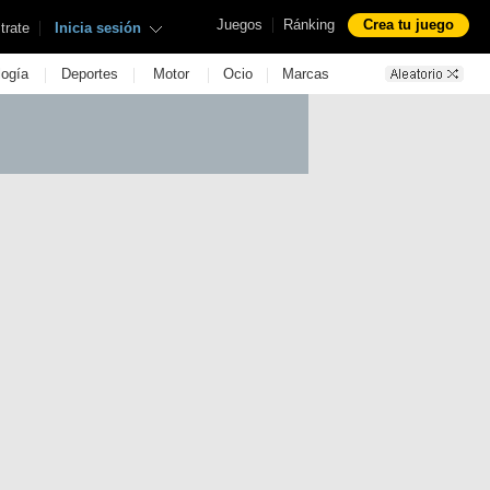
|
Juegos
Ránking
Crea tu juego
|
trate
Inicia sesión
|
|
|
|
logía
Deportes
Motor
Ocio
Marcas