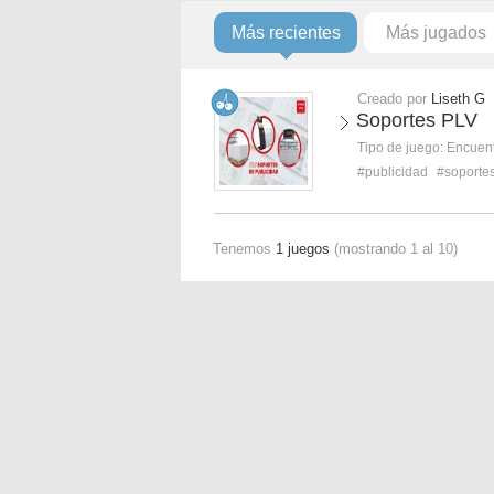
Más recientes
Más jugados
Creado por
Liseth G
Soportes PLV
Tipo de juego:
Encuent
#publicidad
#soporte
Tenemos
1 juegos
(mostrando 1 al 10)