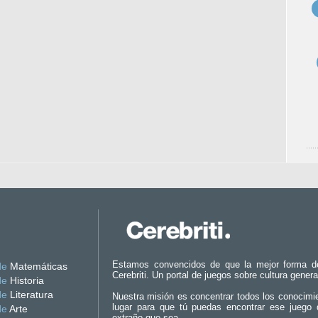
Estamos convencidos de que la mejor forma d
de
Matemáticas
Cerebriti. Un portal de juegos sobre cultura genera
de
Historia
de
Literatura
Nuestra misión es concentrar todos los conocimi
lugar para que tú puedas encontrar ese juego 
de
Arte
extraño que sea.