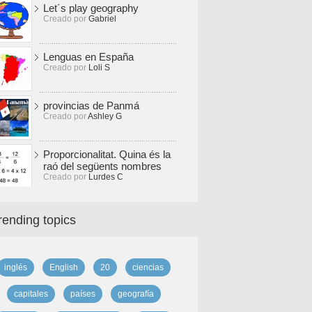
Let´s play geography
Creado por
Gabriel
Lenguas en España
Creado por
Loli S
provincias de Panmá
Creado por
Ashley G
Proporcionalitat. Quina és la
raó del següents nombres
Creado por
Lurdes C
rending topics
inglés
English
20
ciencias
capitales
países
geografía