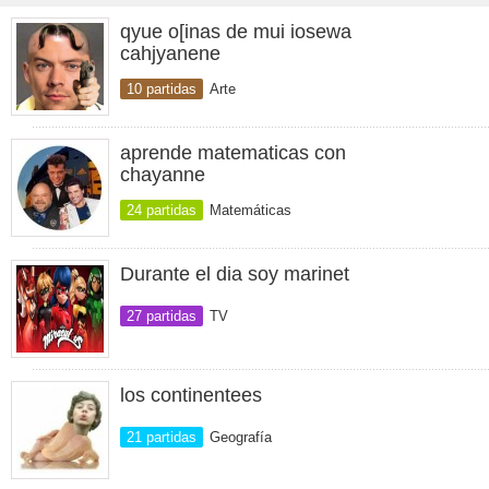
qyue o[inas de mui iosewa
cahjyanene
10 partidas
Arte
aprende matematicas con
chayanne
24 partidas
Matemáticas
Durante el dia soy marinet
27 partidas
TV
los continentees
21 partidas
Geografía