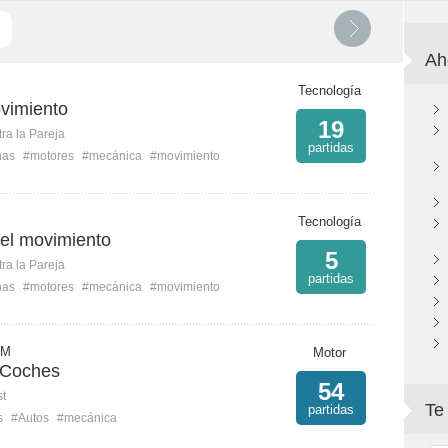
Ah
Tecnología
ovimiento
19
ra la Pareja
partidas
nas
#motores
#mecánica
#movimiento
Tecnología
del movimiento
5
ra la Pareja
partidas
nas
#motores
#mecánica
#movimiento
 M
Motor
 Coches
54
st
Te
partidas
s
#Autos
#mecánica