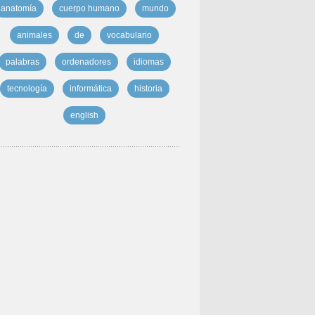
anatomía
cuerpo humano
mundo
animales
de
vocabulario
palabras
ordenadores
idiomas
tecnología
informática
historia
english