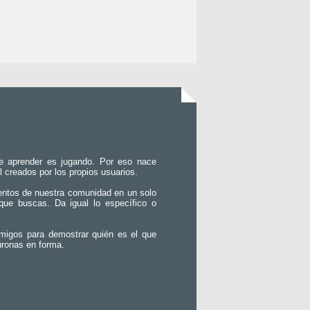
e aprender es jugando. Por eso nace
l creados por los propios usuarios.
entos de nuestra comunidad en un solo
que buscas. Da igual lo específico o
migos para demostrar quién es el que
uronas en forma.