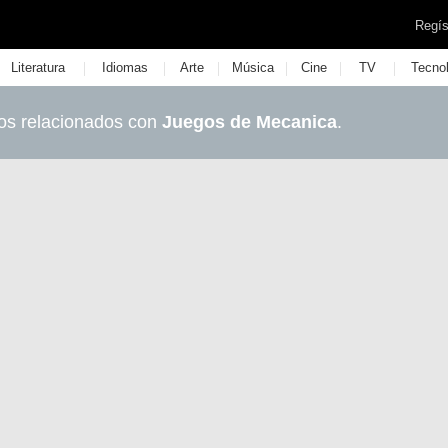
Regís
|
|
|
|
|
|
Literatura
Idiomas
Arte
Música
Cine
TV
Tecno
os relacionados con
Juegos de Mecanica
.