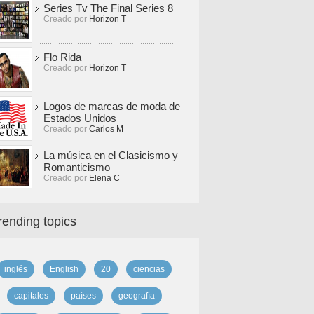
Series Tv The Final Series 8
Creado por
Horizon T
Flo Rida
Creado por
Horizon T
Logos de marcas de moda de
Estados Unidos
Creado por
Carlos M
La música en el Clasicismo y
Romanticismo
Creado por
Elena C
rending topics
inglés
English
20
ciencias
capitales
países
geografía