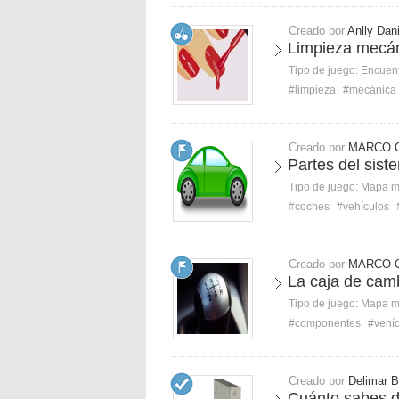
Creado por
Anlly Dan
Limpieza mecá
Tipo de juego:
Encuent
#limpieza
#mecánica
Creado por
MARCO 
Partes del sist
Tipo de juego:
Mapa 
#coches
#vehículos
Creado por
MARCO 
La caja de cam
Tipo de juego:
Mapa 
#componentes
#vehí
Creado por
Delimar B
Cuánto sabes de