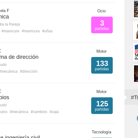
iela F
Ocio
nica
3
ra la Pareja
partidas
#manicure
#manicura
#uñas
C
Motor
ema de dirección
133
mudo
partidas
#mecánica
#dirección
C
Motor
bios
#T
125
mudo
partidas
culos
#mecánica
#cambios
#caja
Tecnología
 ingeniería civil