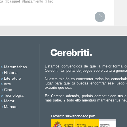
ca
#básquet
#lanzamiento
#Tiro
Estamos convencidos de que la mejor forma d
de
Matemáticas
Cerebriti. Un portal de juegos sobre cultura genera
de
Historia
de
Literatura
Nuestra misión es concentrar todos los conocimi
lugar para que tú puedas encontrar ese juego 
de
Arte
extraño que sea.
de
Cine
de
Tecnología
En Cerebriti además, podrás competir con tus a
más sabe. Y todo ello mientras mantienes tus ne
de
Motor
de
Marcas