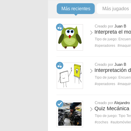
Más recientes
Más jugados
Creado por
Juan B
Interpreta el m
Tipo de juego:
Encuent
#operadores
#maqui
Creado por
Juan B
Interpretación 
Tipo de juego:
Encuent
#operadores
#maqui
Creado por
Alejandro
Quiz Mecánica
Tipo de juego:
Tipo Te
#coches
#automóvile