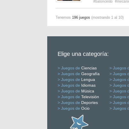
#baloncesto
#mecáni
Tenemos
196 juegos
(mostrando 1 al 10)
Elige una categoría:
> Juegos de
Ciencias
> Juegos 
> Juegos de
Geografía
> Juegos 
> Juegos de
Lengua
> Juegos 
> Juegos de
Idiomas
> Juegos 
> Juegos de
Música
> Juegos 
> Juegos de
Televisión
> Juegos 
> Juegos de
Deportes
> Juegos 
> Juegos de
Ocio
> Juegos 