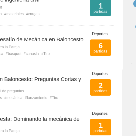
1
st
partidas
ía
#materiales
#cargas
C
Deportes
Desafío de Mecánica en Baloncesto
6
ra la Pareja
partidas
ca
#básquet
#canasta
#Tiro
C
Deportes
en Baloncesto: Preguntas Cortas y
2
partidas
l de preguntas
s
#mecánica
#lanzamiento
#Tiro
C
Deportes
esta: Dominando la mecánica de
1
partidas
ra la Pareja