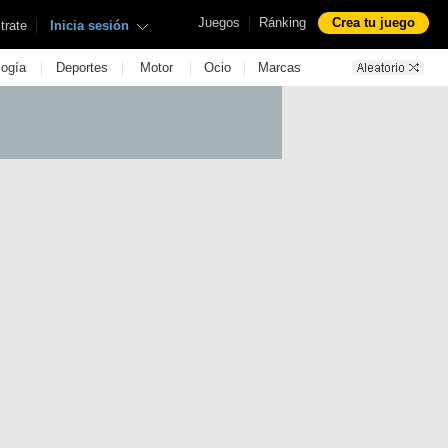
|
Juegos
Ránking
Crea tu juego
|
trate
Inicia sesión
|
|
|
|
logía
Deportes
Motor
Ocio
Marcas