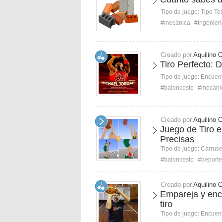
Tipo de juego:
Tipo Te
#mecánica
#ingenier
Creado por
Aquilino 
Tiro Perfecto: 
Tipo de juego:
Encuent
#baloncesto
#mecáni
Creado por
Aquilino 
Juego de Tiro 
Precisas
Tipo de juego:
Carruse
#baloncesto
#deporte
Creado por
Aquilino 
Empareja y enc
tiro
Tipo de juego:
Encuent