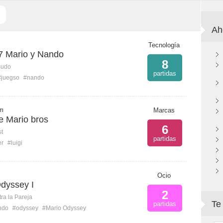
Ah
Tecnología
 Mario y Nando
8
mudo
partidas
#juegso
#nando
m
Marcas
e Mario bros
6
st
partidas
er
#luigi
Ocio
Odyssey I
2
ra la Pareja
Te
partidas
ndo
#odyssey
#Mario Odyssey