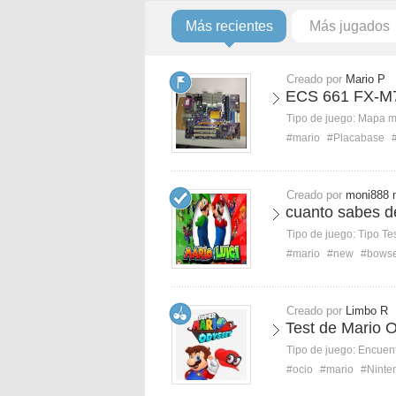
Más recientes
Más jugados
Creado por
Mario P
ECS 661 FX-M7
Tipo de juego:
Mapa 
#mario
#Placabase
Creado por
moni888 
cuanto sabes d
Tipo de juego:
Tipo Te
#mario
#new
#bows
Creado por
Limbo R
Test de Mario 
Tipo de juego:
Encuent
#ocio
#mario
#Ninte