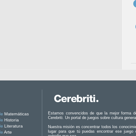
Estamos convencidos de que la mejor forma d
de
Matemáticas
Cerebriti. Un portal de juegos sobre cultura genera
de
Historia
de
Literatura
Nuestra misión es concentrar todos los conocimi
lugar para que tú puedas encontrar ese juego 
de
Arte
extraño que sea.