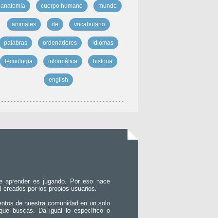
anatomía
cuerpo humano
mundo
animales
de
vocabulario
palabras
ordenadores
idiomas
tecnología
informática
historia
english
e aprender es jugando. Por eso nace
l creados por los propios usuarios.
entos de nuestra comunidad en un solo
que buscas. Da igual lo específico o