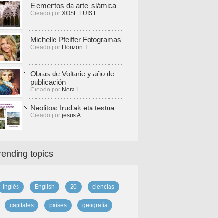
Elementos da arte islámica
Creado por
XOSE LUIS L
Michelle Pfeiffer Fotogramas
Creado por
Horizon T
Obras de Voltarie y año de
publicación
Creado por
Nora L
Neolitoa: Irudiak eta testua
Creado por
jesus A
rending topics
inglés
English
20
ciencias
capitales
países
geografía