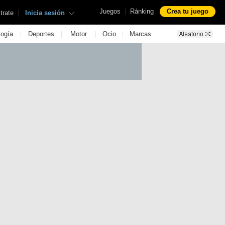
|
Juegos
Ránking
Crea tu juego
|
trate
Inicia sesión
|
|
|
|
logía
Deportes
Motor
Ocio
Marcas