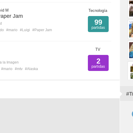
vid M
Tecnología
 Paper Jam
99
st
partidas
ndo
#mario
#Luigi
#Paper Jam
TV
2
ca la Imagen
partidas
#mario
#mtv
#Alaska
#T