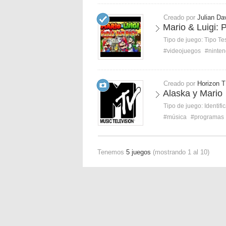
Creado por
Julian Da
Mario & Luigi:
Tipo de juego:
Tipo Te
#videojuegos
#ninte
Creado por
Horizon T
Alaska y Mario
Tipo de juego:
Identifi
#música
#programas
Tenemos
5 juegos
(mostrando 1 al 10)