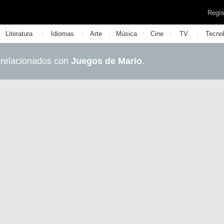
Regís
|
|
|
|
|
|
Literatura
Idiomas
Arte
Música
Cine
TV
Tecno
 relacionados con
Juegos de Mario
.