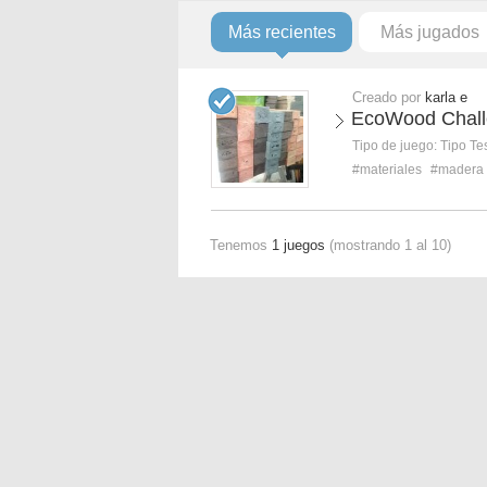
Más recientes
Más jugados
Creado por
karla e
EcoWood Chal
Tipo de juego:
Tipo Te
#materiales
#madera
Tenemos
1 juegos
(mostrando 1 al 10)