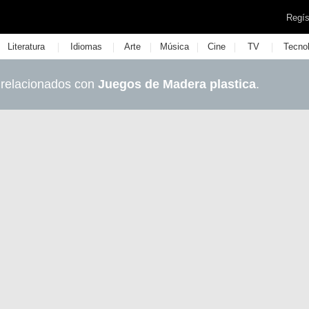
Regís
|
|
|
|
|
|
Literatura
Idiomas
Arte
Música
Cine
TV
Tecno
 relacionados con
Juegos de Madera plastica
.