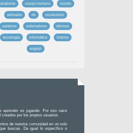
anatomía
cuerpo humano
mundo
animales
de
vocabulario
palabras
ordenadores
idiomas
tecnología
informática
historia
english
e aprender es jugando. Por eso nace
l creados por los propios usuarios.
entos de nuestra comunidad en un solo
que buscas. Da igual lo específico o