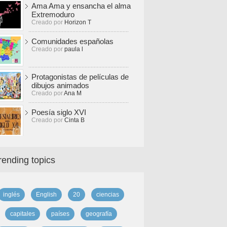
Ama Ama y ensancha el alma
Extremoduro
Creado por
Horizon T
Comunidades españolas
Creado por
paula l
Protagonistas de películas de
dibujos animados
Creado por
Ana M
Poesía siglo XVI
Creado por
Cinta B
rending topics
inglés
English
20
ciencias
capitales
países
geografía