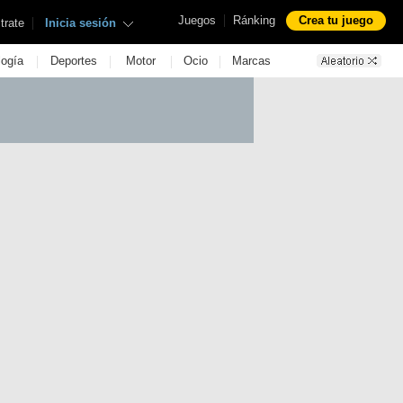
|
Juegos
Ránking
Crea tu juego
|
trate
Inicia sesión
|
|
|
|
logía
Deportes
Motor
Ocio
Marcas