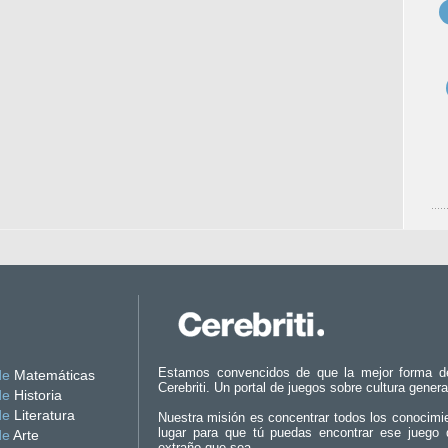
Estamos convencidos de que la mejor forma d
de
Matemáticas
Cerebriti. Un portal de juegos sobre cultura genera
de
Historia
de
Literatura
Nuestra misión es concentrar todos los conocimi
lugar para que tú puedas encontrar ese juego 
de
Arte
extraño que sea.