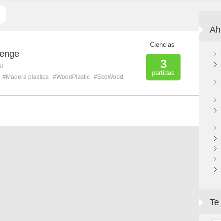
Ah
Ciencias
lenge
3
st
partidas
#Madera plastica
#WoodPlastic
#EcoWood
Te