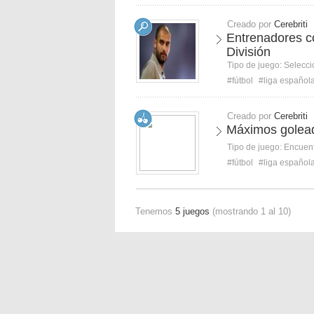
Creado por
Cerebriti
Entrenadores c
División
Tipo de juego:
Selecci
#fútbol
#liga español
Creado por
Cerebriti
Máximos goleado
Tipo de juego:
Encuent
#fútbol
#liga español
Tenemos
5 juegos
(mostrando 1 al 10)