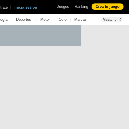
|
Juegos
Ránking
Crea tu juego
|
trate
Inicia sesión
|
|
|
|
logía
Deportes
Motor
Ocio
Marcas