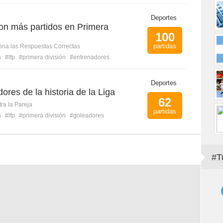
Deportes
on más partidos en Primera
100
partidas
ona las Respuestas Correctas
a
#lfp
#primera división
#entrenadores
Deportes
res de la historia de la Liga
62
ra la Pareja
partidas
a
#lfp
#primera división
#goleadores
#T