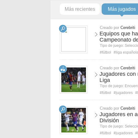
Más recientes
Más jugados
Creado por
Cerebriti
Equipos que ha
Campeonato de
Tipo de juego:
Selecci
#fútbol
#liga español
Creado por
Cerebriti
Jugadores con m
Liga
Tipo de juego:
Encuent
#fútbol
#jugadores
#
Creado por
Cerebriti
Jugadores en a
División
Tipo de juego:
Selecci
#fútbol
#jugadores
#