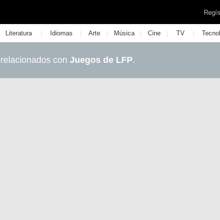
Regís
|
|
|
|
|
|
Literatura
Idiomas
Arte
Música
Cine
TV
Tecno
 relacionados con
Juegos de LFP
.