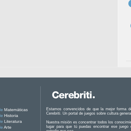
Estamos convencidos de que la mejor forma d
de
Matemáticas
Cerebriti. Un portal de juegos sobre cultura genera
de
Historia
de
Literatura
Nuestra misión es concentrar todos los conocimi
lugar para que tú puedas encontrar ese juego 
de
Arte
extraño que sea.