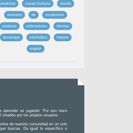
anatomía
cuerpo humano
mundo
animales
de
vocabulario
palabras
ordenadores
idiomas
tecnología
informática
historia
english
e aprender es jugando. Por eso nace
l creados por los propios usuarios.
entos de nuestra comunidad en un solo
que buscas. Da igual lo específico o