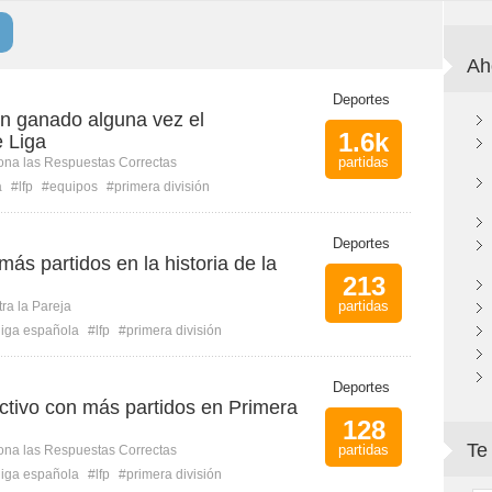
Ah
Deportes
n ganado alguna vez el
1.6k
 Liga
partidas
ona las Respuestas Correctas
a
#lfp
#equipos
#primera división
Deportes
ás partidos en la historia de la
213
partidas
ra la Pareja
liga española
#lfp
#primera división
Deportes
ctivo con más partidos en Primera
128
Te
partidas
ona las Respuestas Correctas
liga española
#lfp
#primera división