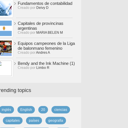
Fundamentos de contabilidad
Creado por
Deivy D
Capitales de provincinas
argentinas
Creado por
MARIA BELEN M
Equipos campeones de la Liga
de balonmano femenino
Creado por
Andres A
Bendy and the Ink Machine (1)
Creado por
Limbo R
rending topics
inglés
English
20
ciencias
capitales
países
geografía