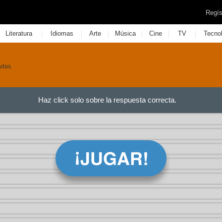
Regís
|
|
|
|
|
|
Literatura
Idiomas
Arte
Música
Cine
TV
Tecno
adas.
Haz click solo sobre la respuesta correcta.