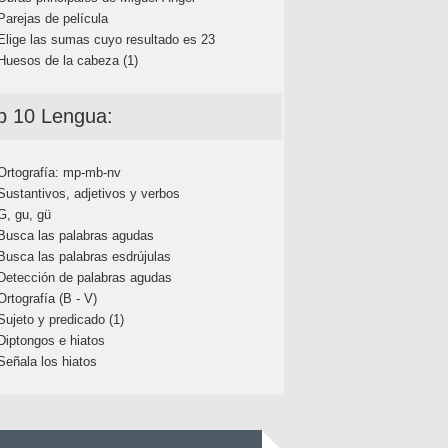
Parejas de película
Elige las sumas cuyo resultado es 23
Huesos de la cabeza (1)
p 10 Lengua:
Ortografía: mp-mb-nv
Sustantivos, adjetivos y verbos
G, gu, gü
Busca las palabras agudas
Busca las palabras esdrújulas
Detección de palabras agudas
Ortografía (B - V)
Sujeto y predicado (1)
Diptongos e hiatos
Señala los hiatos