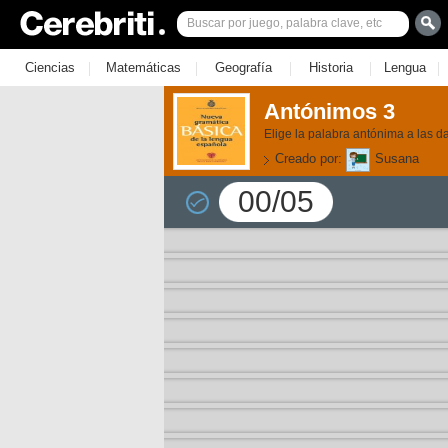
|
|
|
|
|
Ciencias
Matemáticas
Geografía
Historia
Lengua
Antónimos 3
Elige la palabra antónima a las d
Creado por:
Susana
00/05