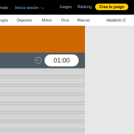
|
Juegos
Ránking
Crea tu juego
|
trate
Inicia sesión
|
|
|
|
logía
Deportes
Motor
Ocio
Marcas
01:00