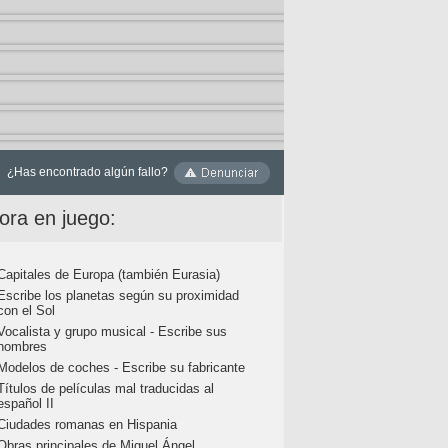
¿Has encontrado algún fallo?
ora en juego:
Capitales de Europa (también Eurasia)
Escribe los planetas según su proximidad
con el Sol
Vocalista y grupo musical - Escribe sus
nombres
Modelos de coches - Escribe su fabricante
Títulos de películas mal traducidas al
español II
Ciudades romanas en Hispania
Obras principales de Miguel Ángel