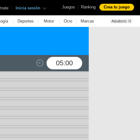
|
Juegos
Ránking
Crea tu juego
|
trate
Inicia sesión
|
|
|
|
logía
Deportes
Motor
Ocio
Marcas
05:00