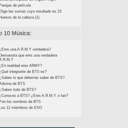
Parejas de película
Elige las sumas cuyo resultado es 23
Huesos de la cabeza (1)
p 10 Música:
¿Eres una A.R.M.Y verdadera?
Demuestra que eres una verdadera
A.R.M.Y
¿En realidad eres ARMY?
¿Qué integrante de BTS es?
¿Sabes lo que deberías saber de BTS?
Adivina de BTS
¿Sabes todo de BTS?
¿Conoces a BTS? ¿Eres A.R.M.Y. o fan?
Pon los nombres de BTS
Los 12 miembros de EXO