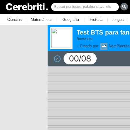
|
|
|
|
|
Ciencias
Matemáticas
Geografía
Historia
Lengua
Test BTS para fan
Breve test
Creado por:
NamPlantita
00/08
11