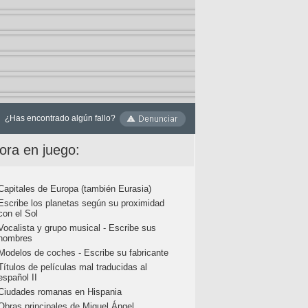
¿Has encontrado algún fallo?
ora en juego:
Capitales de Europa (también Eurasia)
Escribe los planetas según su proximidad
con el Sol
Vocalista y grupo musical - Escribe sus
nombres
Modelos de coches - Escribe su fabricante
Títulos de películas mal traducidas al
español II
Ciudades romanas en Hispania
Obras principales de Miguel Ángel