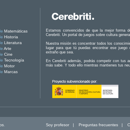
Estamos convencidos de que la mejor forma d
de
Matemáticas
Cerebriti. Un portal de juegos sobre cultura genera
de
Historia
de
Literatura
Nuestra misión es concentrar todos los conocimi
lugar para que tú puedas encontrar ese juego 
de
Arte
extraño que sea.
de
Cine
de
Tecnología
En Cerebriti además, podrás competir con tus a
más sabe. Y todo ello mientras mantienes tus ne
de
Motor
de
Marcas
os.
Soy profesor
|
Preguntas frecuentes
|
C