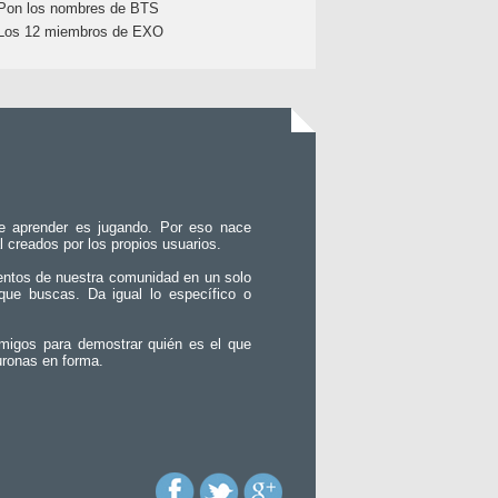
Pon los nombres de BTS
Los 12 miembros de EXO
e aprender es jugando. Por eso nace
l creados por los propios usuarios.
entos de nuestra comunidad en un solo
que buscas. Da igual lo específico o
migos para demostrar quién es el que
uronas en forma.