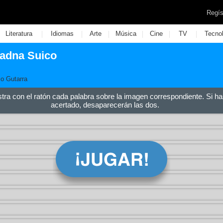
Regís
|
|
|
|
|
|
Literatura
Idiomas
Arte
Música
Cine
TV
Tecno
adna Suico
co Gutarra
stra con el ratón cada palabra sobre la imagen correspondiente. Si ha
acertado, desaparecerán las dos.