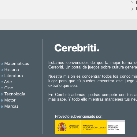
Estamos convencidos de que la mejor forma d
de
Matemáticas
Cerebriti. Un portal de juegos sobre cultura genera
de
Historia
de
Literatura
Nuestra misión es concentrar todos los conocimi
lugar para que tú puedas encontrar ese juego 
de
Arte
extraño que sea.
de
Cine
de
Tecnología
En Cerebriti además, podrás competir con tus a
más sabe. Y todo ello mientras mantienes tus ne
de
Motor
de
Marcas