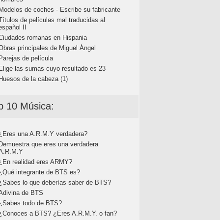
Modelos de coches - Escribe su fabricante
Títulos de películas mal traducidas al
español II
Ciudades romanas en Hispania
Obras principales de Miguel Ángel
Parejas de película
Elige las sumas cuyo resultado es 23
Huesos de la cabeza (1)
p 10 Música:
¿Eres una A.R.M.Y verdadera?
Demuestra que eres una verdadera
A.R.M.Y
¿En realidad eres ARMY?
¿Qué integrante de BTS es?
¿Sabes lo que deberías saber de BTS?
Adivina de BTS
¿Sabes todo de BTS?
¿Conoces a BTS? ¿Eres A.R.M.Y. o fan?