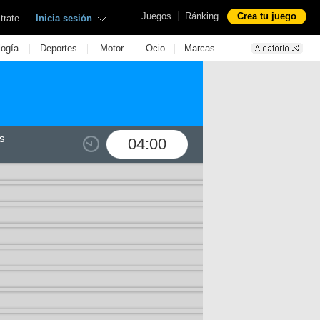
|
Juegos
Ránking
Crea tu juego
|
trate
Inicia sesión
|
|
|
|
logía
Deportes
Motor
Ocio
Marcas
s
04:00