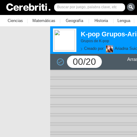
|
|
|
|
|
Ciencias
Matemáticas
Geografía
Historia
Lengua
K-pop Grupos-Ari
Grupos de K-pop
Creado por:
Ariadna Sui
00/20
Arra
11