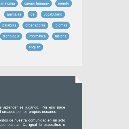
anatomía
cuerpo humano
mundo
animales
de
vocabulario
palabras
ordenadores
idiomas
tecnología
informática
historia
english
e aprender es jugando. Por eso nace
l creados por los propios usuarios.
entos de nuestra comunidad en un solo
que buscas. Da igual lo específico o