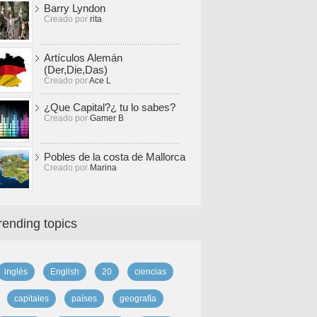
Barry Lyndon
Creado por
rita
Artículos Alemán
(Der,Die,Das)
Creado por
Ace L
¿Que Capital?¿ tu lo sabes?
Creado por
Gamer B
Pobles de la costa de Mallorca
Creado por
Marina
rending topics
inglés
English
20
ciencias
capitales
países
geografía