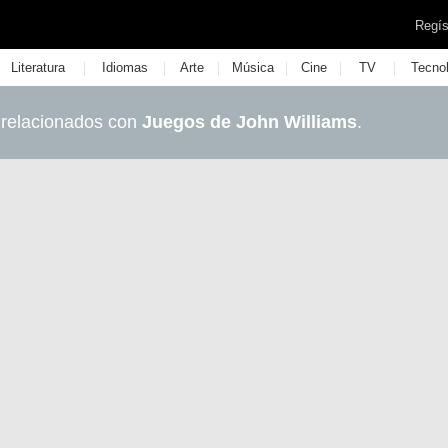
Regís
|
|
|
|
|
|
Literatura
Idiomas
Arte
Música
Cine
TV
Tecno
 relacionados con
Juegos de John Williams
.