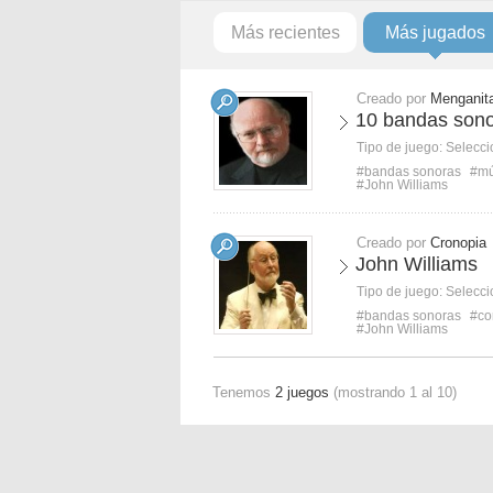
Más recientes
Más jugados
Creado por
Menganit
10 bandas sono
Tipo de juego:
Selecci
#bandas sonoras
#mú
#John Williams
Creado por
Cronopia
John Williams
Tipo de juego:
Selecci
#bandas sonoras
#co
#John Williams
Tenemos
2 juegos
(mostrando 1 al 10)