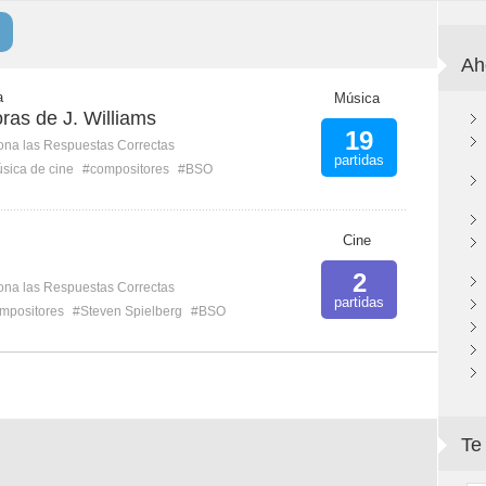
Ah
a
Música
ras de J. Williams
19
ona las Respuestas Correctas
partidas
sica de cine
#compositores
#BSO
Cine
2
ona las Respuestas Correctas
partidas
mpositores
#Steven Spielberg
#BSO
Te