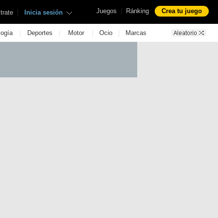
|
Juegos
Ránking
Crea tu juego
|
trate
Inicia sesión
|
|
|
|
logía
Deportes
Motor
Ocio
Marcas