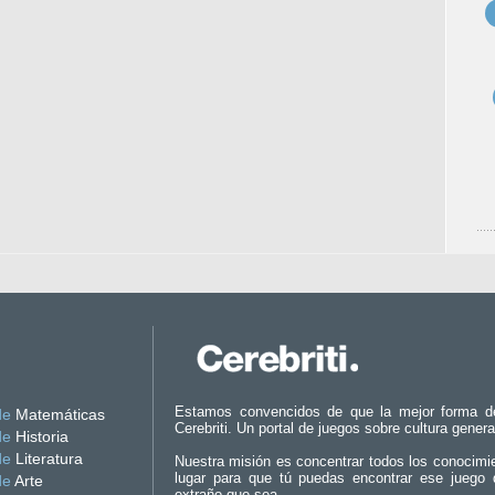
Estamos convencidos de que la mejor forma d
de
Matemáticas
Cerebriti. Un portal de juegos sobre cultura genera
de
Historia
de
Literatura
Nuestra misión es concentrar todos los conocimi
lugar para que tú puedas encontrar ese juego 
de
Arte
extraño que sea.