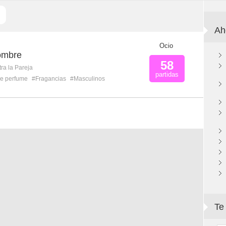
Ah
Ocio
ombre
58
ra la Pareja
partidas
e perfume
#Fragancias
#Masculinos
Te