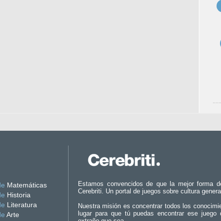
Estamos convencidos de que la mejor forma d
de
Matemáticas
Cerebriti. Un portal de juegos sobre cultura genera
de
Historia
de
Literatura
Nuestra misión es concentrar todos los conocimi
lugar para que tú puedas encontrar ese juego 
de
Arte
extraño que sea.