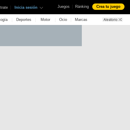
|
Juegos
Ránking
Crea tu juego
|
trate
Inicia sesión
|
|
|
|
logía
Deportes
Motor
Ocio
Marcas