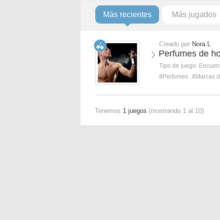
Más recientes
Más jugados
Creado por
Nora L
Perfumes de h
Tipo de juego:
Encuent
#Perfumes
#Marcas d
Tenemos
1 juegos
(mostrando 1 al 10)