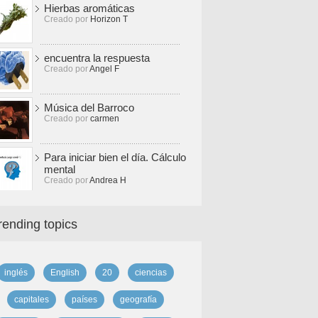
Hierbas aromáticas
Creado por
Horizon T
encuentra la respuesta
Creado por
Angel F
Música del Barroco
Creado por
carmen
Para iniciar bien el día. Cálculo
mental
Creado por
Andrea H
rending topics
inglés
English
20
ciencias
capitales
países
geografía