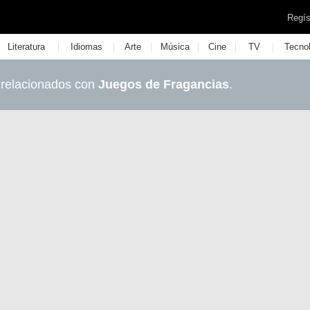
Regís
|
|
|
|
|
|
Literatura
Idiomas
Arte
Música
Cine
TV
Tecno
 relacionados con
Juegos de Fragancias
.