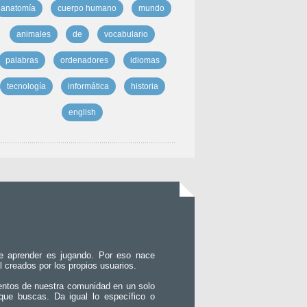
anatomía
cuerpo humano
mundo
animales
de
vocabulario
palabras
ordenadores
idiomas
tecnología
informática
historia
english
e aprender es jugando. Por eso nace
l creados por los propios usuarios.
entos de nuestra comunidad en un solo
que buscas. Da igual lo específico o