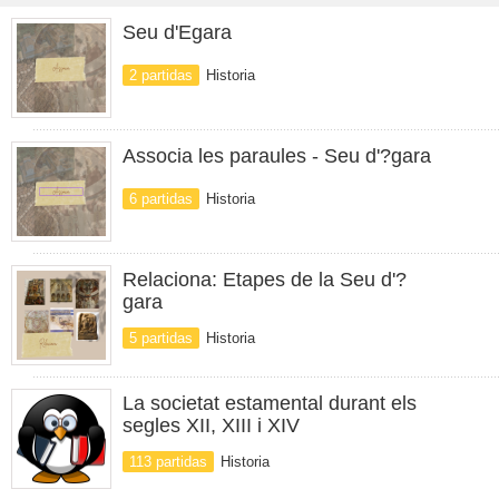
Seu d'Egara
2 partidas
Historia
Associa les paraules - Seu d'?gara
6 partidas
Historia
Relaciona: Etapes de la Seu d'?
gara
5 partidas
Historia
La societat estamental durant els
segles XII, XIII i XIV
113 partidas
Historia