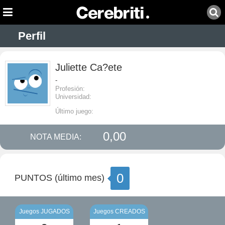
Perfil
Juliette Ca?ete
-
Profesión:
Universidad:
Último juego:
0,00
NOTA MEDIA:
0
PUNTOS (último mes)
Juegos JUGADOS
Juegos CREADOS