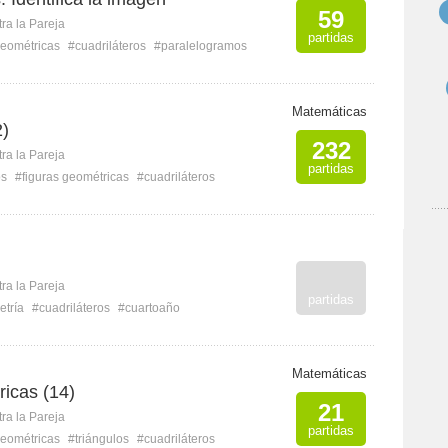
59
ra la Pareja
partidas
geométricas
#cuadriláteros
#paralelogramos
Matemáticas
2)
232
ra la Pareja
partidas
os
#figuras geométricas
#cuadriláteros
ra la Pareja
partidas
tría
#cuadriláteros
#cuartoaño
Matemáticas
icas (14)
21
ra la Pareja
partidas
geométricas
#triángulos
#cuadriláteros