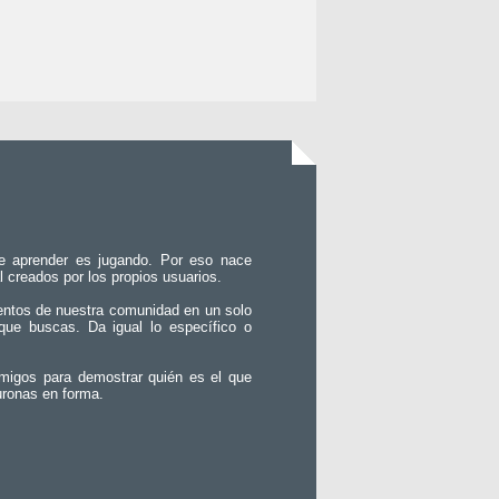
e aprender es jugando. Por eso nace
l creados por los propios usuarios.
entos de nuestra comunidad en un solo
que buscas. Da igual lo específico o
migos para demostrar quién es el que
uronas en forma.