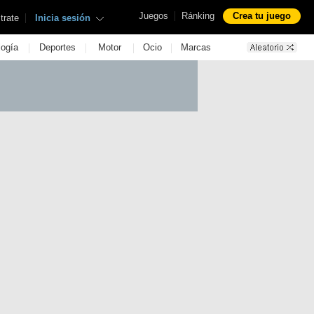
|
Juegos
Ránking
Crea tu juego
|
trate
Inicia sesión
|
|
|
|
logía
Deportes
Motor
Ocio
Marcas