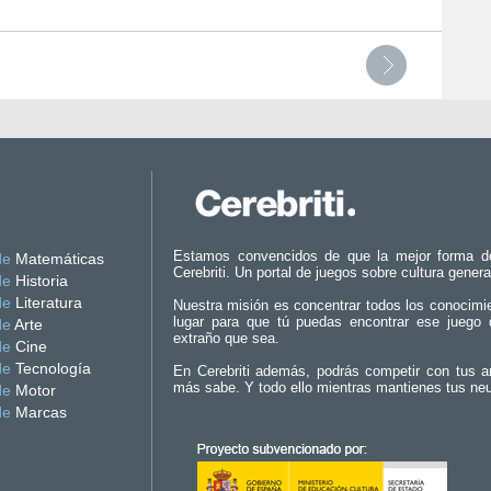
Estamos convencidos de que la mejor forma d
de
Matemáticas
Cerebriti. Un portal de juegos sobre cultura genera
de
Historia
de
Literatura
Nuestra misión es concentrar todos los conocimi
lugar para que tú puedas encontrar ese juego 
de
Arte
extraño que sea.
de
Cine
de
Tecnología
En Cerebriti además, podrás competir con tus a
más sabe. Y todo ello mientras mantienes tus ne
de
Motor
de
Marcas