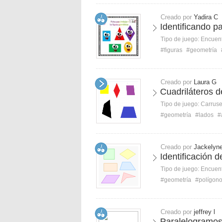
Creado por
Yadira C
Identificando p
Tipo de juego:
Encuent
#figuras
#geometría
Creado por
Laura G
Cuadriláteros d
Tipo de juego:
Carruse
#geometría
#lados
#
Creado por
Jackelyn
Identificación d
Tipo de juego:
Encuent
#geometría
#polígon
Creado por
jeffrey l
Paralelogramos: