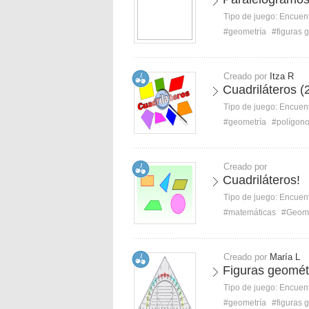
Tipo de juego:
Encuent
#geometría
#figuras 
Creado por
Itza R
Cuadriláteros (
Tipo de juego:
Encuent
#geometría
#polígon
Creado por
Cuadriláteros!
Tipo de juego:
Encuent
#matemáticas
#Geome
Creado por
María L
Figuras geométr
Tipo de juego:
Encuent
#geometría
#figuras 