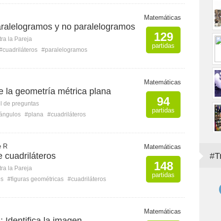
Matemáticas
aralelogramos y no paralelogramos
129
ra la Pareja
partidas
#cuadriláteros
#paralelogramos
Matemáticas
e la geometría métrica plana
94
l de preguntas
partidas
ángulos
#plana
#cuadriláteros
e R
Matemáticas
e cuadriláteros
#T
148
ra la Pareja
partidas
os
#figuras geométricas
#cuadriláteros
Matemáticas
 Identifica la imagen