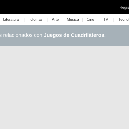
Regís
|
|
|
|
|
|
Literatura
Idiomas
Arte
Música
Cine
TV
Tecno
s relacionados con
Juegos de Cuadriláteros
.