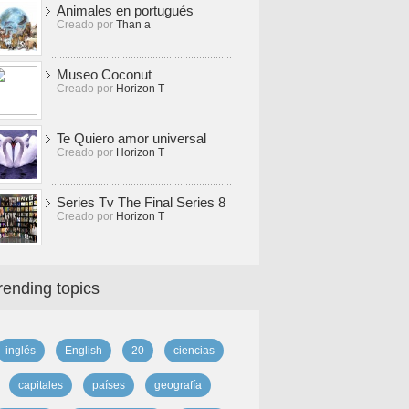
Animales en portugués
Creado por
Than a
Museo Coconut
Creado por
Horizon T
Te Quiero amor universal
Creado por
Horizon T
Series Tv The Final Series 8
Creado por
Horizon T
rending topics
inglés
English
20
ciencias
capitales
países
geografía