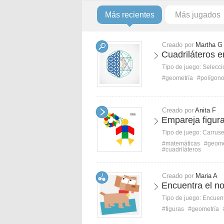
Más recientes
Más jugados
Creado por
Martha G
Cuadriláteros e
Tipo de juego:
Selecci
#geometría
#polígon
Creado por
Anita F
Empareja figura
Tipo de juego:
Carruse
#matemáticas
#geome
#cuadriláteros
Creado por
Maria A
Encuentra el n
Tipo de juego:
Encuent
#figuras
#geometría