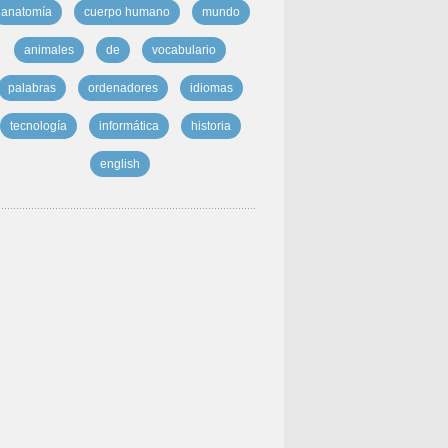
anatomía
cuerpo humano
mundo
animales
de
vocabulario
palabras
ordenadores
idiomas
tecnología
informática
historia
english