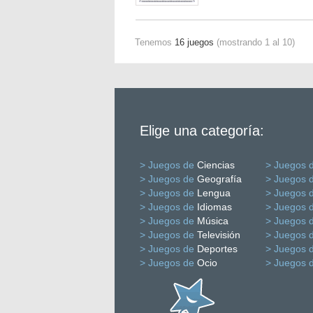
Tenemos
16 juegos
(mostrando 1 al 10)
Elige una categoría:
> Juegos de
Ciencias
> Juegos 
> Juegos de
Geografía
> Juegos 
> Juegos de
Lengua
> Juegos 
> Juegos de
Idiomas
> Juegos 
> Juegos de
Música
> Juegos 
> Juegos de
Televisión
> Juegos 
> Juegos de
Deportes
> Juegos 
> Juegos de
Ocio
> Juegos 