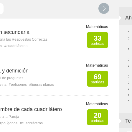
Ah
Matemáticas
n secundaria
33
ona las Respuestas Correctas
partidas
os
#cuadriláteros
Matemáticas
 y definición
69
l de preguntas
partidas
tría
#polígonos
#figuras planas
Matemáticas
ombre de cada cuadrilátero
20
ra la Pareja
Te
partidas
#polígonos
#cuadriláteros