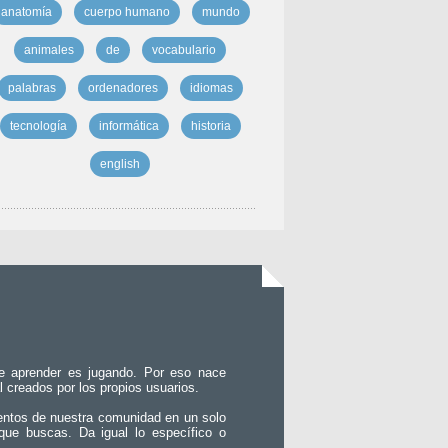
anatomía
cuerpo humano
mundo
animales
de
vocabulario
palabras
ordenadores
idiomas
tecnología
informática
historia
english
e aprender es jugando. Por eso nace
l creados por los propios usuarios.
entos de nuestra comunidad en un solo
que buscas. Da igual lo específico o