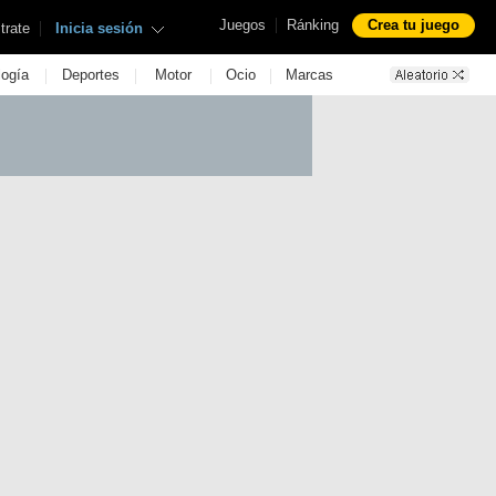
|
Juegos
Ránking
Crea tu juego
|
trate
Inicia sesión
|
|
|
|
logía
Deportes
Motor
Ocio
Marcas