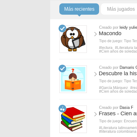
Más recientes
Más jugados
Creado por
leidy yuli
Macondo
Tipo de juego:
Tipo Te
#lectura
#Literatura 
#Cien años de soleda
Creado por
Damaris 
Descubre la his
Tipo de juego:
Tipo Te
#García Márquez
#re
#Cien años de soleda
Creado por
Dasia F
Frases - Cien 
Tipo de juego:
Encuent
#Literatura latinoamer
#literatura colombiana