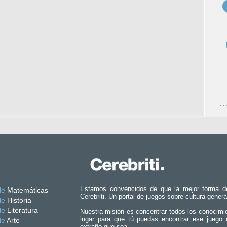
Estamos convencidos de que la mejor forma d
de
Matemáticas
Cerebriti. Un portal de juegos sobre cultura genera
de
Historia
de
Literatura
Nuestra misión es concentrar todos los conocimi
lugar para que tú puedas encontrar ese juego 
de
Arte
extraño que sea.