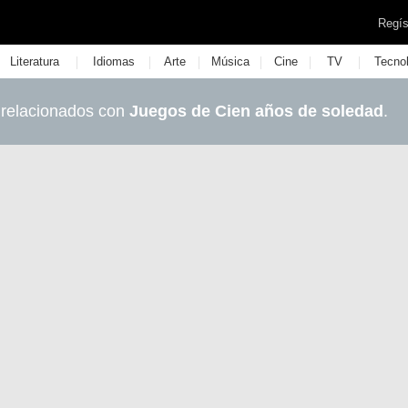
Regís
|
|
|
|
|
|
Literatura
Idiomas
Arte
Música
Cine
TV
Tecno
 relacionados con
Juegos de Cien años de soledad
.