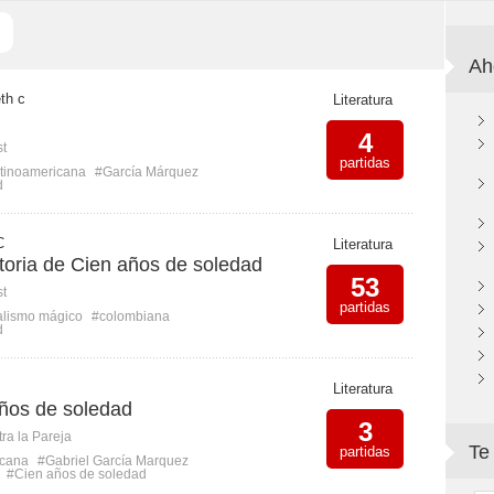
Ah
eth c
Literatura
4
st
partidas
latinoamericana
#García Márquez
d
C
Literatura
toria de Cien años de soledad
53
st
partidas
alismo mágico
#colombiana
d
Literatura
años de soledad
3
ra la Pareja
Te
partidas
icana
#Gabriel García Marquez
#Cien años de soledad