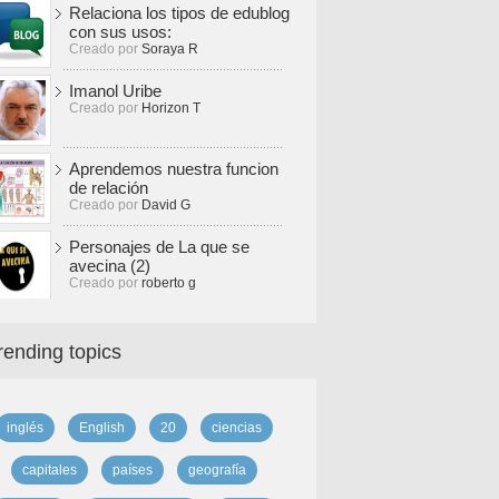
Relaciona los tipos de edublog
con sus usos:
Creado por
Soraya R
Imanol Uribe
Creado por
Horizon T
Aprendemos nuestra funcion
de relación
Creado por
David G
Personajes de La que se
avecina (2)
Creado por
roberto g
rending topics
inglés
English
20
ciencias
capitales
países
geografía